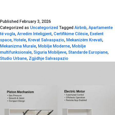
Mek
e
Kre
Published
February 3, 2026
Sal
Categorized as
Uncategorized
Tagged
Airbnb
,
Apartamente
–
të vogla
,
Arredim Inteligjent
,
Certifikime Cilësie
,
Exelent
Sta
space
,
Hotele
,
Krevat Salvaspazio
,
Mekanizëm Krevati
,
dhe
Mekanizma Murale
,
Mobilje Moderne
,
Mobilje
Cert
multifunksionale
,
Siguria Mobiljeve
,
Standarde Europiane
,
Studio Urbane
,
Zgjidhje Salvaspazio