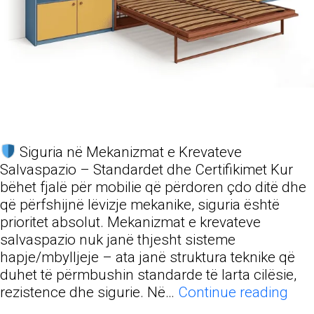
Siguria në Mekanizmat e Krevateve
Salvaspazio – Standardet dhe Certifikimet Kur
bëhet fjalë për mobilie që përdoren çdo ditë dhe
që përfshijnë lëvizje mekanike, siguria është
prioritet absolut. Mekanizmat e krevateve
salvaspazio nuk janë thjesht sisteme
hapje/mbylljeje – ata janë struktura teknike që
duhet të përmbushin standarde të larta cilësie,
Sigu
rezistence dhe sigurie. Në…
Continue reading
në