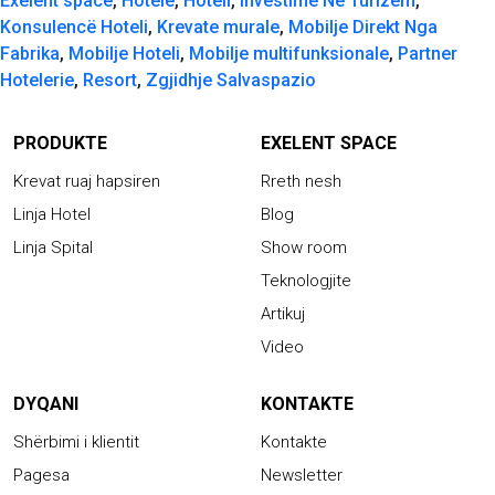
Exelent space
,
Hotele
,
Hoteli
,
Investime Në Turizëm
,
Konsulencë Hoteli
,
Krevate murale
,
Mobilje Direkt Nga
Fabrika
,
Mobilje Hoteli
,
Mobilje multifunksionale
,
Partner
Hotelerie
,
Resort
,
Zgjidhje Salvaspazio
PRODUKTE
EXELENT SPACE
Krevat ruaj hapsiren
Rreth nesh
Linja Hotel
Blog
Linja Spital
Show room
Teknologjite
Artikuj
Video
DYQANI
KONTAKTE
Shërbimi i klientit
Kontakte
Pagesa
Newsletter