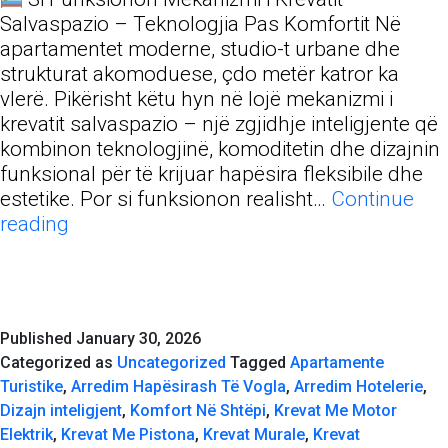
Salvaspazio – Teknologjia Pas Komfortit Në
apartamentet moderne, studio-t urbane dhe
strukturat akomoduese, çdo metër katror ka
vlerë. Pikërisht këtu hyn në lojë mekanizmi i
krevatit salvaspazio – një zgjidhje inteligjente që
kombinon teknologjinë, komoditetin dhe dizajnin
funksional për të krijuar hapësira fleksibile dhe
estetike. Por si funksionon realisht…
Continue
Si
reading
Funksionon
Mekanizmi
i
Krevatit
Published
January 30, 2026
Salvaspazio
Categorized as
Uncategorized
Tagged
Apartamente
–
Turistike
,
Arredim Hapësirash Të Vogla
,
Arredim Hotelerie
,
Teknologjia
Dizajn inteligjent
,
Komfort Në Shtëpi
,
Krevat Me Motor
Pas
Elektrik
,
Krevat Me Pistona
,
Krevat Murale
,
Krevat
Komfortit