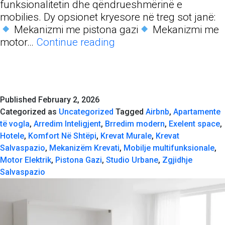
funksionalitetin dhe qëndrueshmërinë e
mobilies. Dy opsionet kryesore në treg sot janë:
Mekanizmi me pistona gazi
Mekanizmi me
Mekanizëm
motor…
Continue reading
Me
Pistona
apo
Me
Published
February 2, 2026
Motor
Categorized as
Uncategorized
Tagged
Airbnb
,
Apartamente
Elektrik?
të vogla
,
Arredim Inteligjent
,
Brredim modern
,
Exelent space
,
Cili
Hotele
,
Komfort Në Shtëpi
,
Krevat Murale
,
Krevat
është
Salvaspazio
,
Mekanizëm Krevati
,
Mobilje multifunksionale
,
më
Motor Elektrik
,
Pistona Gazi
,
Studio Urbane
,
Zgjidhje
i
Salvaspazio
Miri
për
Ju?