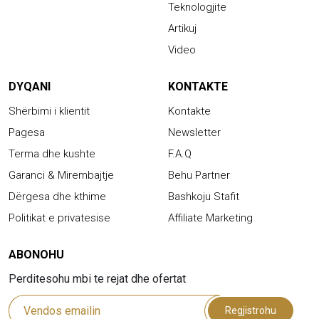
Teknologjite
Artikuj
Video
DYQANI
KONTAKTE
Shërbimi i klientit
Kontakte
Pagesa
Newsletter
Terma dhe kushte
F.A.Q
Garanci & Mirembajtje
Behu Partner
Dërgesa dhe kthime
Bashkoju Stafit
Politikat e privatesise
Affiliate Marketing
ABONOHU
Perditesohu mbi te rejat dhe ofertat
Regjistrohu