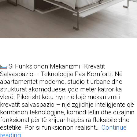
Si Funksionon Mekanizmi i Krevatit
Salvaspazio – Teknologjia Pas Komfortit Në
apartamentet moderne, studio-t urbane dhe
strukturat akomoduese, çdo metër katror ka
vlerë. Pikërisht këtu hyn në lojë mekanizmi i
krevatit salvaspazio – një zgjidhje inteligjente që
kombinon teknologjinë, komoditetin dhe dizajnin
funksional për të krijuar hapësira fleksibile dhe
estetike. Por si funksionon realisht…
Continue
Si
reading