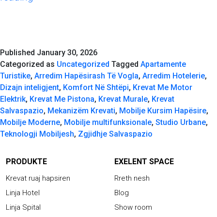
Funksionon
Mekanizmi
i
Krevatit
Published
January 30, 2026
Salvaspazio
Categorized as
Uncategorized
Tagged
Apartamente
–
Turistike
,
Arredim Hapësirash Të Vogla
,
Arredim Hotelerie
,
Teknologjia
Dizajn inteligjent
,
Komfort Në Shtëpi
,
Krevat Me Motor
Pas
Elektrik
,
Krevat Me Pistona
,
Krevat Murale
,
Krevat
Komfortit
Salvaspazio
,
Mekanizëm Krevati
,
Mobilje Kursim Hapësire
,
Mobilje Moderne
,
Mobilje multifunksionale
,
Studio Urbane
,
Teknologji Mobiljesh
,
Zgjidhje Salvaspazio
PRODUKTE
EXELENT SPACE
Krevat ruaj hapsiren
Rreth nesh
Linja Hotel
Blog
Linja Spital
Show room