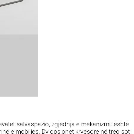
evatet salvaspazio, zgjedhja e mekanizmit është
në e mobilies. Dy opsionet kryesore në treg sot