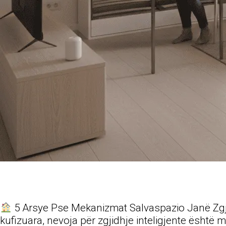
5 Arsye Pse Mekanizmat Salvaspazio Janë Zgji
kufizuara, nevoja për zgjidhje inteligjente ësht