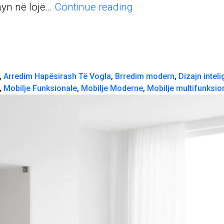
5
hyn në lojë…
Continue reading
Arsye
Pse
Mekanizmat
Salvaspazio
Janë
,
Arredim Hapësirash Të Vogla
,
Brredim modern
,
Dizajn inteli
Zgjidhja
,
Mobilje Funksionale
,
Mobilje Moderne
,
Mobilje multifunksio
Ideale
për
Apartamente
të
Vogla