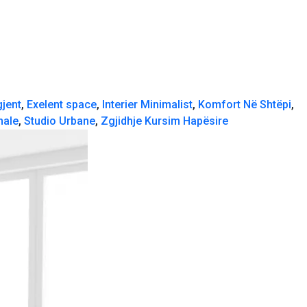
gjent
,
Exelent space
,
Interier Minimalist
,
Komfort Në Shtëpi
,
nale
,
Studio Urbane
,
Zgjidhje Kursim Hapësire