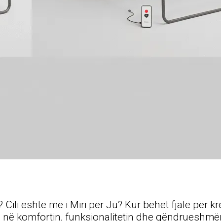
li është më i Miri për Ju? Kur bëhet fjalë për kr
në komfortin, funksionalitetin dhe qëndrueshmëri