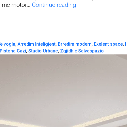
Mekanizëm
 me motor…
Continue reading
Me
Pistona
apo
Me
Motor
ë vogla
,
Arredim Inteligjent
,
Brredim modern
,
Exelent space
,
Elektrik?
Pistona Gazi
,
Studio Urbane
,
Zgjidhje Salvaspazio
Cili
është
më
i
Miri
për
Ju?