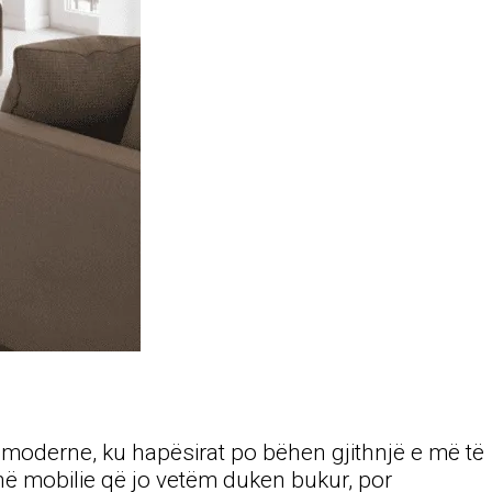
moderne, ku hapësirat po bëhen gjithnjë e më të
jnë mobilie që jo vetëm duken bukur, por