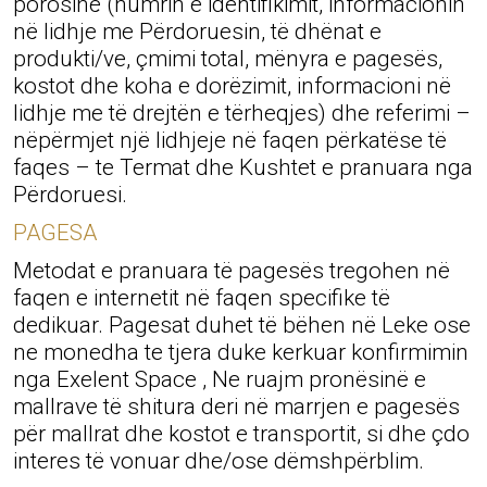
porosinë (numrin e identifikimit, informacionin
në lidhje me Përdoruesin, të dhënat e
produkti/ve, çmimi total, mënyra e pagesës,
kostot dhe koha e dorëzimit, informacioni në
lidhje me të drejtën e tërheqjes) dhe referimi –
nëpërmjet një lidhjeje në faqen përkatëse të
faqes – te Termat dhe Kushtet e pranuara nga
Përdoruesi.
PAGESA
Metodat e pranuara të pagesës tregohen në
faqen e internetit në faqen specifike të
dedikuar. Pagesat duhet të bëhen në Leke ose
ne monedha te tjera duke kerkuar konfirmimin
nga Exelent Space , Ne ruajm pronësinë e
mallrave të shitura deri në marrjen e pagesës
për mallrat dhe kostot e transportit, si dhe çdo
interes të vonuar dhe/ose dëmshpërblim.