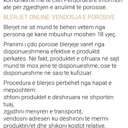
komunikimit me të cilin Përdoruesi e informon
atë për zgjedhjen e anulimit të porosisë.
BLERJET ONLINE: VENDOSJA E POROSIVE
Blerjet në sit mund të bëhen vetëm nga
persona që kanë mbushur moshën 18 vjeç.
Pranimi i çdo porosie blerjeje varet nga
disponueshmëria efektive e produktit
përkatës. Në fakt, produktet e ofruara në sajt
mund të mos jenë të disponueshme, ose të
disponueshme në sasi të kufizuar.
Procedura e blerjes përbëhet nga hapat e
mëposhtëm:
shtoni produktet e dëshiruara në shportën
tuaj,
zgjidhni mënyrën e transportit,
vendosni adresën ku dëshironi të merrni
produktin/et dhe shikoni kostot relative,