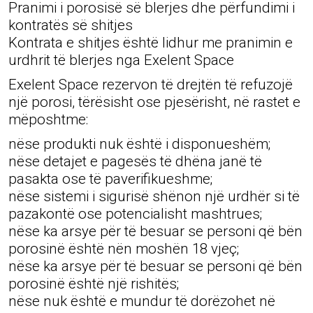
Pranimi i porosisë së blerjes dhe përfundimi i
kontratës së shitjes
Kontrata e shitjes është lidhur me pranimin e
urdhrit të blerjes nga Exelent Space
Exelent Space rezervon të drejtën të refuzojë
një porosi, tërësisht ose pjesërisht, në rastet e
mëposhtme:
nëse produkti nuk është i disponueshëm;
nëse detajet e pagesës të dhëna janë të
pasakta ose të paverifikueshme;
nëse sistemi i sigurisë shënon një urdhër si të
pazakontë ose potencialisht mashtrues;
nëse ka arsye për të besuar se personi që bën
porosinë është nën moshën 18 vjeç;
nëse ka arsye për të besuar se personi që bën
porosinë është një rishitës;
nëse nuk është e mundur të dorëzohet në