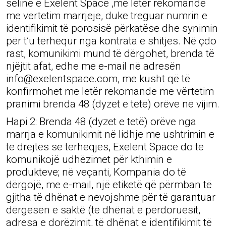
selinë e Exelent Space ,me letër rekomande
me vërtetim marrjeje, duke treguar numrin e
identifikimit të porosisë përkatëse dhe synimin
për t’u tërhequr nga kontrata e shitjes. Në çdo
rast, komunikimi mund të dërgohet, brenda të
njëjtit afat, edhe me e-mail në adresën
info@exelentspace.com, me kusht që të
konfirmohet me letër rekomande me vërtetim
pranimi brenda 48 (dyzet e tetë) orëve në vijim.
Hapi 2: Brenda 48 (dyzet e tetë) orëve nga
marrja e komunikimit në lidhje me ushtrimin e
të drejtës së tërheqjes, Exelent Space do të
komunikojë udhëzimet për kthimin e
produkteve; në veçanti, Kompania do të
dërgojë, me e-mail, një etiketë që përmban të
gjitha të dhënat e nevojshme për të garantuar
dërgesën e saktë (të dhënat e përdoruesit,
adresa e dorëzimit, të dhënat e identifikimit të