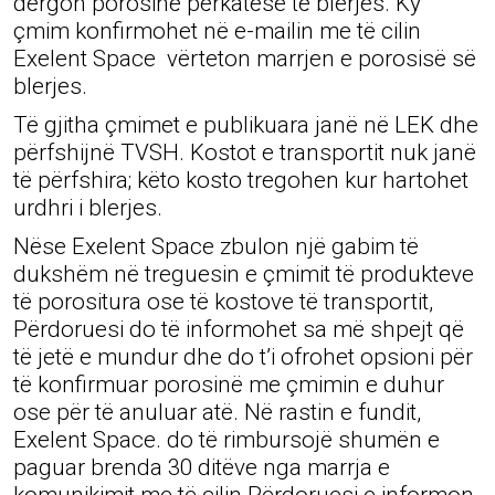
dërgon porosinë përkatëse të blerjes. Ky
çmim konfirmohet në e-mailin me të cilin
Exelent Space vërteton marrjen e porosisë së
blerjes.
Të gjitha çmimet e publikuara janë në LEK dhe
përfshijnë TVSH. Kostot e transportit nuk janë
të përfshira; këto kosto tregohen kur hartohet
urdhri i blerjes.
Nëse Exelent Space zbulon një gabim të
dukshëm në treguesin e çmimit të produkteve
të porositura ose të kostove të transportit,
Përdoruesi do të informohet sa më shpejt që
të jetë e mundur dhe do t’i ofrohet opsioni për
të konfirmuar porosinë me çmimin e duhur
ose për të anuluar atë. Në rastin e fundit,
Exelent Space. do të rimbursojë shumën e
paguar brenda 30 ditëve nga marrja e