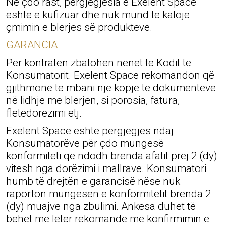
Në çdo rast, përgjegjësia e Exelent Space
është e kufizuar dhe nuk mund të kalojë
çmimin e blerjes së produkteve.
GARANCIA
Për kontratën zbatohen nenet të Kodit të
Konsumatorit. Exelent Space rekomandon që
gjithmonë të mbani një kopje të dokumenteve
në lidhje me blerjen, si porosia, fatura,
fletëdorëzimi etj.
Exelent Space është përgjegjës ndaj
Konsumatorëve për çdo mungesë
konformiteti që ndodh brenda afatit prej 2 (dy)
vitesh nga dorëzimi i mallrave. Konsumatori
humb të drejtën e garancisë nëse nuk
raporton mungesën e konformitetit brenda 2
(dy) muajve nga zbulimi. Ankesa duhet të
bëhet me letër rekomande me konfirmimin e