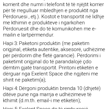
korrierit dhe numri i telefonit të të njëjtit korrier
për të rregulluar mbledhjen e produktit nga
Përdoruesi , etj.). Kostot e transportit në lidhje
me kthimin e produkteve i ngarkohen
Përdoruesit dhe do të komunikohen me e-
mailin e lartpërmendur.
Hapi 3: Paketoni produktin (me paketim
origjinal, etiketa autentike, aksesorë, udhëzime
për përdorim dhe fletë garancie). Përdorimi i
paketimit origjinal do të parandalojë çdo
dëmtim gjatë transportit. Printoni etiketën e
dërguar nga Exelent Space dhe ngjiteni me
shirit në paketim(a);
Hapi 4: Dërgoni produktin brenda 10 (dhjetë)
ditëve pune nga marrja e udhëzimeve të
kthimit (d.m.th. email-i me etiketën);