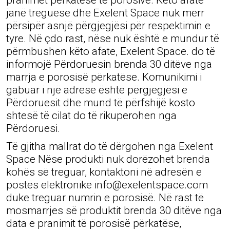
pranimet përkatëse të porosive. Këto afate
janë treguese dhe Exelent Space nuk merr
përsipër asnjë përgjegjësi për respektimin e
tyre. Në çdo rast, nëse nuk është e mundur të
përmbushen këto afate, Exelent Space. do të
informojë Përdoruesin brenda 30 ditëve nga
marrja e porosisë përkatëse. Komunikimi i
gabuar i një adrese është përgjegjësi e
Përdoruesit dhe mund të përfshijë kosto
shtesë të cilat do të rikuperohen nga
Përdoruesi.
Të gjitha mallrat do të dërgohen nga Exelent
Space Nëse produkti nuk dorëzohet brenda
kohës së treguar, kontaktoni në adresën e
postës elektronike info@exelentspace.com
duke treguar numrin e porosisë. Në rast të
mosmarrjes së produktit brenda 30 ditëve nga
data e pranimit të porosisë përkatëse,