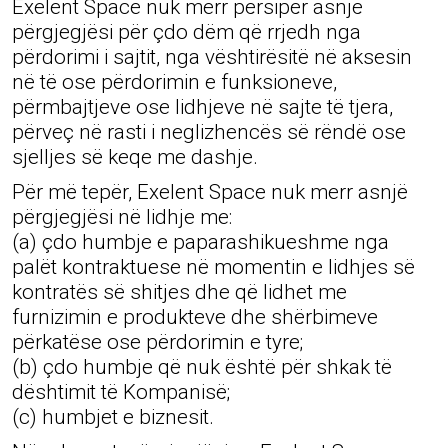
Exelent Space nuk merr përsipër asnjë
përgjegjësi për çdo dëm që rrjedh nga
përdorimi i sajtit, nga vështirësitë në aksesin
në të ose përdorimin e funksioneve,
përmbajtjeve ose lidhjeve në sajte të tjera,
përveç në rasti i neglizhencës së rëndë ose
sjelljes së keqe me dashje.
Për më tepër, Exelent Space nuk merr asnjë
përgjegjësi në lidhje me:
(a) çdo humbje e paparashikueshme nga
palët kontraktuese në momentin e lidhjes së
kontratës së shitjes dhe që lidhet me
furnizimin e produkteve dhe shërbimeve
përkatëse ose përdorimin e tyre;
(b) çdo humbje që nuk është për shkak të
dështimit të Kompanisë;
(c) humbjet e biznesit.