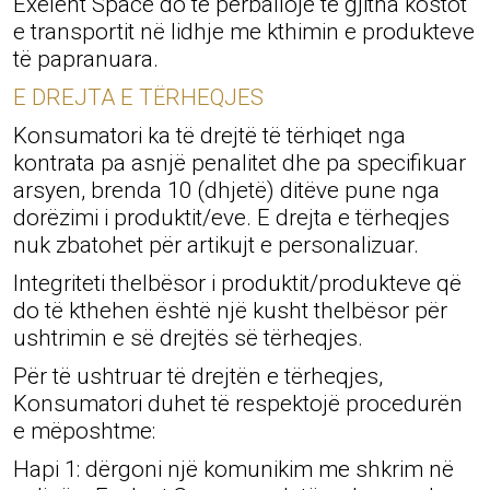
Exelent Space do të përballojë të gjitha kostot
e transportit në lidhje me kthimin e produkteve
të papranuara.
E DREJTA E TËRHEQJES
Konsumatori ka të drejtë të tërhiqet nga
kontrata pa asnjë penalitet dhe pa specifikuar
arsyen, brenda 10 (dhjetë) ditëve pune nga
dorëzimi i produktit/eve. E drejta e tërheqjes
nuk zbatohet për artikujt e personalizuar.
Integriteti thelbësor i produktit/produkteve që
do të kthehen është një kusht thelbësor për
ushtrimin e së drejtës së tërheqjes.
Për të ushtruar të drejtën e tërheqjes,
Konsumatori duhet të respektojë procedurën
e mëposhtme:
Hapi 1: dërgoni një komunikim me shkrim në