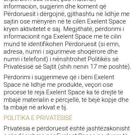
informacion, sugjerim dhe koment që
Përdoruesit i dërgojnë, gjithashtu në lidhje me
sajtin ose mënyrën në të cilën Exelent Space
kryen aktivitetet e saj. Megjithatë, përdorimi i
informacionit nga Exelent Space me të cilin
mund të identifikohen Përdoruesit (si emri,
adresa, numri i sigurimeve shoqërore dhe
numri i telefonit) i nënshtrohet Politikës së
Privatësisë së Sajtit (shih nenin 17 më poshtë).
Përdorimi i sugjerimeve që i bëni Exelent
Space në lidhje me produkte, veçori ose
procese të reja Exelent Space ka të drejtë të
mbajë materialin e përcjellë, të bëjë kopje dhe
ta mbajë në arkivat e tij.
POLITIKA E PRIVATËSISË
Privatësia e përdoruesit është jashtëzakonisht