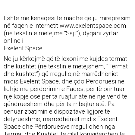
Është me kënaqësi të madhe që ju mirëpresim
në faqen e internetit www.exelentspace.com
(në tekstin e mëtejmë “Sajt”), dyqani zyrtar
online i
Exelent Space
Ne ju kërkojmë që të lexoni me kujdes termat
dhe kushtet (në tekstin e mëtejshëm, “Termat
dhe kushtet”) që rregullojnë marrëdhëniet
midis Exelent Space. dhe çdo Përdoruesi në
lidhje me përdorimin e Faqes, për të printuar
një kopje ose për ta ruajtur atë në një vënd të
qëndrueshëm dhe për ta mbajtur atë. Pa
cënuar zbatimin e dispozitave ligjore të
detyrueshme, marrëdhëniet midis Exelent
Space dhe Përdoruesve rregullohen nga
Termat dhe Kushtet, të cilat konsiderohen të