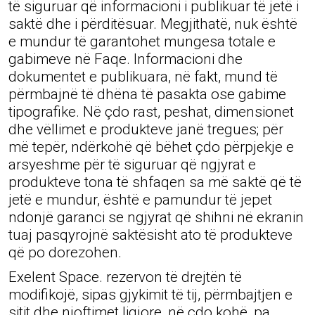
të siguruar që informacioni i publikuar të jetë i
saktë dhe i përditësuar. Megjithatë, nuk është
e mundur të garantohet mungesa totale e
gabimeve në Faqe. Informacioni dhe
dokumentet e publikuara, në fakt, mund të
përmbajnë të dhëna të pasakta ose gabime
tipografike. Në çdo rast, peshat, dimensionet
dhe vëllimet e produkteve janë tregues; për
më tepër, ndërkohë që bëhet çdo përpjekje e
arsyeshme për të siguruar që ngjyrat e
produkteve tona të shfaqen sa më saktë që të
jetë e mundur, është e pamundur të jepet
ndonjë garanci se ngjyrat që shihni në ekranin
tuaj pasqyrojnë saktësisht ato të produkteve
që po dorezohen.
Exelent Space. rezervon të drejtën të
modifikojë, sipas gjykimit të tij, përmbajtjen e
sitit dhe njoftimet ligjore, në çdo kohë, pa