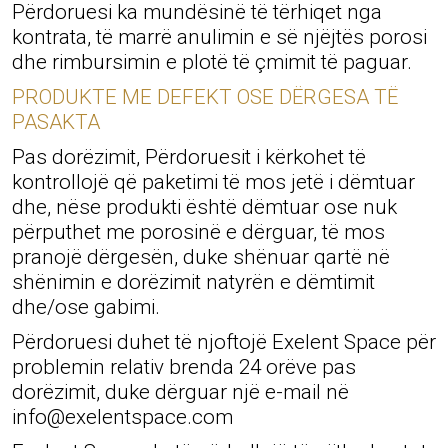
Përdoruesi ka mundësinë të tërhiqet nga
kontrata, të marrë anulimin e së njëjtës porosi
dhe rimbursimin e plotë të çmimit të paguar.
PRODUKTE ME DEFEKT OSE DËRGESA TË
PASAKTA
Pas dorëzimit, Përdoruesit i kërkohet të
kontrollojë që paketimi të mos jetë i dëmtuar
dhe, nëse produkti është dëmtuar ose nuk
përputhet me porosinë e dërguar, të mos
pranojë dërgesën, duke shënuar qartë në
shënimin e dorëzimit natyrën e dëmtimit
dhe/ose gabimi.
Përdoruesi duhet të njoftojë Exelent Space për
problemin relativ brenda 24 orëve pas
dorëzimit, duke dërguar një e-mail në
info@exelentspace.com