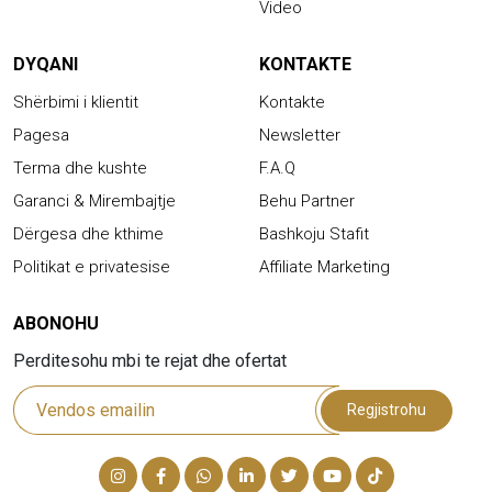
Video
DYQANI
KONTAKTE
Shërbimi i klientit
Kontakte
Pagesa
Newsletter
Terma dhe kushte
F.A.Q
Garanci & Mirembajtje
Behu Partner
Dërgesa dhe kthime
Bashkoju Stafit
Politikat e privatesise
Affiliate Marketing
ABONOHU
Perditesohu mbi te rejat dhe ofertat
Regjistrohu