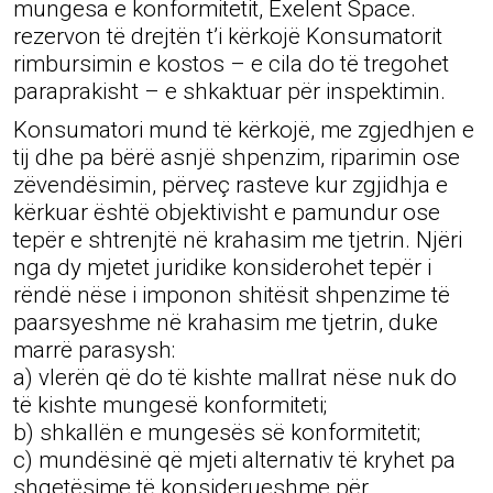
mungesa e konformitetit, Exelent Space.
rezervon të drejtën t’i kërkojë Konsumatorit
rimbursimin e kostos – e cila do të tregohet
paraprakisht – e shkaktuar për inspektimin.
Konsumatori mund të kërkojë, me zgjedhjen e
tij dhe pa bërë asnjë shpenzim, riparimin ose
zëvendësimin, përveç rasteve kur zgjidhja e
kërkuar është objektivisht e pamundur ose
tepër e shtrenjtë në krahasim me tjetrin. Njëri
nga dy mjetet juridike konsiderohet tepër i
rëndë nëse i imponon shitësit shpenzime të
paarsyeshme në krahasim me tjetrin, duke
marrë parasysh:
a) vlerën që do të kishte mallrat nëse nuk do
të kishte mungesë konformiteti;
b) shkallën e mungesës së konformitetit;
c) mundësinë që mjeti alternativ të kryhet pa
shqetësime të konsiderueshme për