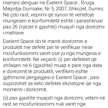
marrjes dërguar në Exelent Space , Rruga
Mikpritja Durrsake, Nr 5, 2007, Shkozet, Durres.
Në çdo rast, veprimi që synon të vërtetojë
mungesën e konformitetit është i parashkruar
pas 26 (njëzet e gjashtë) muajsh nga dorëzimi
i mallrave.
Exelent Space do të marrë dorëzimin e
produktit me defekt për të verifikuar nëse
mosfunksionimi varet ose jo nga mungesa e
konformitetit. Në veçanti: (i) për defektet që
shfaqen në 6 (gjashtë) muajt e parë nga data
e dorëzimit të produktit, verifikimi është
gjithmonë përgjegjësi e Exelent Space , pasi
supozohet se këto defekte ekzistojnë që nga
momenti i dorëzimit;
(ii) pas gjashtë muajsh nga dorëzimi, vetëm në
rast se mosfunksionimi nuk varet nga