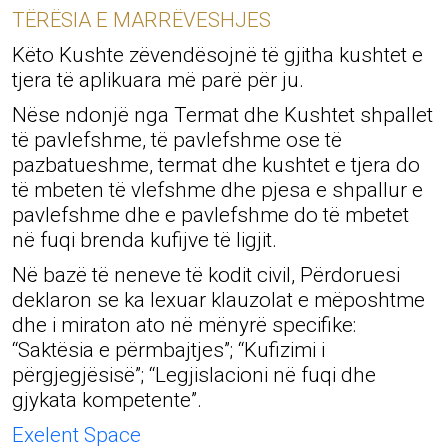
TËRËSIA E MARRËVESHJES
Këto Kushte zëvendësojnë të gjitha kushtet e
tjera të aplikuara më parë për ju.
Nëse ndonjë nga Termat dhe Kushtet shpallet
të pavlefshme, të pavlefshme ose të
pazbatueshme, termat dhe kushtet e tjera do
të mbeten të vlefshme dhe pjesa e shpallur e
pavlefshme dhe e pavlefshme do të mbetet
në fuqi brenda kufijve të ligjit.
Në bazë të neneve të kodit civil, Përdoruesi
deklaron se ka lexuar klauzolat e mëposhtme
dhe i miraton ato në mënyrë specifike:
“Saktësia e përmbajtjes”; “Kufizimi i
përgjegjësisë”; “Legjislacioni në fuqi dhe
gjykata kompetente”.
Exelent Space