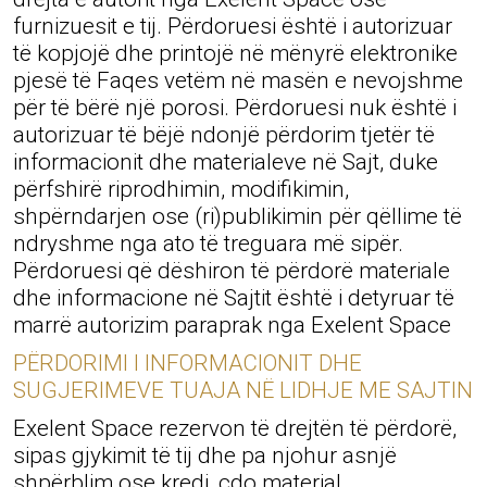
furnizuesit e tij. Përdoruesi është i autorizuar
të kopjojë dhe printojë në mënyrë elektronike
pjesë të Faqes vetëm në masën e nevojshme
për të bërë një porosi. Përdoruesi nuk është i
autorizuar të bëjë ndonjë përdorim tjetër të
informacionit dhe materialeve në Sajt, duke
përfshirë riprodhimin, modifikimin,
shpërndarjen ose (ri)publikimin për qëllime të
ndryshme nga ato të treguara më sipër.
Përdoruesi që dëshiron të përdorë materiale
dhe informacione në Sajtit është i detyruar të
marrë autorizim paraprak nga Exelent Space
PËRDORIMI I INFORMACIONIT DHE
SUGJERIMEVE TUAJA NË LIDHJE ME SAJTIN
Exelent Space rezervon të drejtën të përdorë,
sipas gjykimit të tij dhe pa njohur asnjë
shpërblim ose kredi, çdo material,