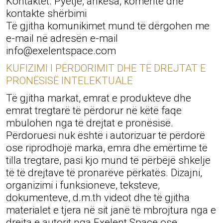
Kontaktet. Pyetje, ankesa, komente dhe
kontakte shërbimi
Të gjitha komunikimet mund të dërgohen me
e-mail në adresën e-mail
info@exelentspace.com
KUFIZIMI I PËRDORIMIT DHE TË DREJTAT E
PRONËSISË INTELEKTUALE
Të gjitha markat, emrat e produkteve dhe
emrat tregtarë të përdorur në këtë faqe
mbulohen nga të drejtat e pronësisë.
Përdoruesi nuk është i autorizuar të përdorë
ose riprodhojë marka, emra dhe emërtime të
tilla tregtare, pasi kjo mund të përbëjë shkelje
të të drejtave të pronarëve përkatës. Dizajni,
organizimi i funksioneve, teksteve,
dokumenteve, d.m.th videot dhe të gjitha
materialet e tjera në sit janë të mbrojtura nga e
drejta e autorit nga Exelent Space ose