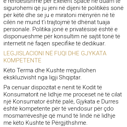
e rëndësishme për Exelent Space ne duam të
sigurohemi që ju jeni në dijeni të politikës sonë
për këtë dhe se ju e miratoni mënyrën në të
cilën ne mund t’i trajtojmë të dhënat tuaja
personale. Politika jonë e privatësisë është e
disponueshme për konsultim në sajtit tonë të
internetit në faqen specifike të dedikuar.
LEGJISLACIONI NË FUQI DHE GJYKATA
KOMPETENTE
Këto Terma dhe Kushte rregullohen
ekskluzivisht nga ligji Shqiptar.
Pa cenuar dispozitat e nenit të Kodit të
Konsumatorit në lidhje me proceset në të cilat
një Konsumator është palë, Gjykata e Durres
është kompetente për të vendosur për çdo
mosmarrëveshje që mund të lindë në lidhje
me këto Kushte të Përgjithshme.