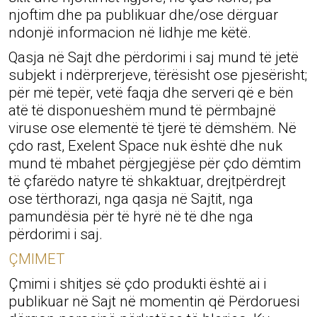
njoftim dhe pa publikuar dhe/ose dërguar
ndonjë informacion në lidhje me këtë.
Qasja në Sajt dhe përdorimi i saj mund të jetë
subjekt i ndërprerjeve, tërësisht ose pjesërisht;
për më tepër, vetë faqja dhe serveri që e bën
atë të disponueshëm mund të përmbajnë
viruse ose elementë të tjerë të dëmshëm. Në
çdo rast, Exelent Space nuk është dhe nuk
mund të mbahet përgjegjëse për çdo dëmtim
të çfarëdo natyre të shkaktuar, drejtpërdrejt
ose tërthorazi, nga qasja në Sajtit, nga
pamundësia për të hyrë në të dhe nga
përdorimi i saj.
ÇMIMET
Çmimi i shitjes së çdo produkti është ai i
publikuar në Sajt në momentin që Përdoruesi