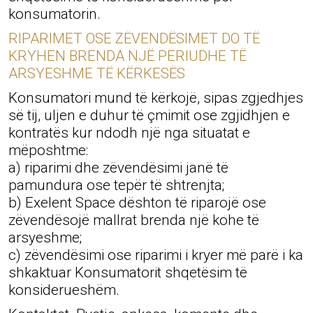
konsumatorin.
RIPARIMET OSE ZËVENDËSIMET DO TË
KRYHEN BRENDA NJË PERIUDHE TË
ARSYESHME TË KËRKESËS
Konsumatori mund të kërkojë, sipas zgjedhjes
së tij, uljen e duhur të çmimit ose zgjidhjen e
kontratës kur ndodh një nga situatat e
mëposhtme:
a) riparimi dhe zëvendësimi janë të
pamundura ose tepër të shtrenjta;
b) Exelent Space dështon të riparojë ose
zëvendësojë mallrat brenda një kohe të
arsyeshme;
c) zëvendësimi ose riparimi i kryer më parë i ka
shkaktuar Konsumatorit shqetësim të
konsiderueshëm.