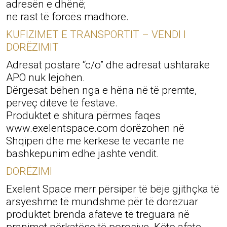
adresën e dhënë;
në rast të forcës madhore.
KUFIZIMET E TRANSPORTIT – VENDI I
DORËZIMIT
Adresat postare “c/o” dhe adresat ushtarake
APO nuk lejohen.
Dërgesat bëhen nga e hëna në të premte,
përveç ditëve të festave.
Produktet e shitura përmes faqes
www.exelentspace.com dorëzohen në
Shqiperi dhe me kerkese te vecante ne
bashkepunim edhe jashte vendit.
DORËZIMI
Exelent Space merr përsipër të bëjë gjithçka të
arsyeshme të mundshme për të dorëzuar
produktet brenda afateve të treguara në