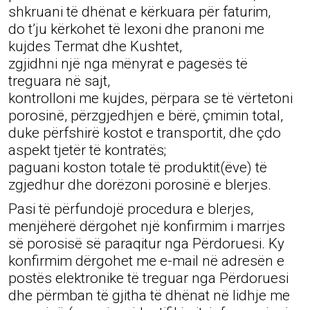
shkruani të dhënat e kërkuara për faturim,
do t’ju kërkohet të lexoni dhe pranoni me
kujdes Termat dhe Kushtet,
zgjidhni një nga mënyrat e pagesës të
treguara në sajt,
kontrolloni me kujdes, përpara se të vërtetoni
porosinë, përzgjedhjen e bërë, çmimin total,
duke përfshirë kostot e transportit, dhe çdo
aspekt tjetër të kontratës;
paguani koston totale të produktit(ëve) të
zgjedhur dhe dorëzoni porosinë e blerjes.
Pasi të përfundojë procedura e blerjes,
menjëherë dërgohet një konfirmim i marrjes
së porosisë së paraqitur nga Përdoruesi. Ky
konfirmim dërgohet me e-mail në adresën e
postës elektronike të treguar nga Përdoruesi
dhe përmban të gjitha të dhënat në lidhje me