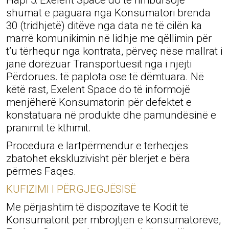
Hapi 5: Exelent Space do të rimbursojë
shumat e paguara nga Konsumatori brenda
30 (tridhjetë) ditëve nga data në të cilën ka
marrë komunikimin në lidhje me qëllimin për
t’u tërhequr nga kontrata, përveç nëse mallrat i
janë dorëzuar Transportuesit nga i njëjti
Përdorues. të paplota ose të dëmtuara. Në
këtë rast, Exelent Space do të informojë
menjëherë Konsumatorin për defektet e
konstatuara në produkte dhe pamundësinë e
pranimit të kthimit.
Procedura e lartpërmendur e tërheqjes
zbatohet ekskluzivisht për blerjet e bëra
përmes Faqes.
KUFIZIMI I PËRGJEGJËSISË
Me përjashtim të dispozitave të Kodit të
Konsumatorit për mbrojtjen e konsumatorëve,