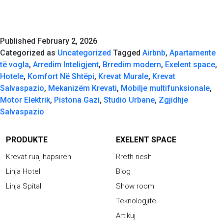
Pistona
apo
Me
Published
February 2, 2026
Motor
Categorized as
Uncategorized
Tagged
Airbnb
,
Apartamente
Elektrik?
të vogla
,
Arredim Inteligjent
,
Brredim modern
,
Exelent space
,
Cili
Hotele
,
Komfort Në Shtëpi
,
Krevat Murale
,
Krevat
është
Salvaspazio
,
Mekanizëm Krevati
,
Mobilje multifunksionale
,
më
Motor Elektrik
,
Pistona Gazi
,
Studio Urbane
,
Zgjidhje
i
Salvaspazio
Miri
për
PRODUKTE
EXELENT SPACE
Ju?
Krevat ruaj hapsiren
Rreth nesh
Linja Hotel
Blog
Linja Spital
Show room
Teknologjite
Artikuj