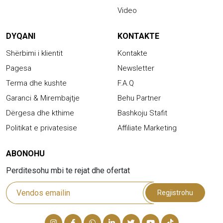
Video
DYQANI
KONTAKTE
Shërbimi i klientit
Kontakte
Pagesa
Newsletter
Terma dhe kushte
F.A.Q
Garanci & Mirembajtje
Behu Partner
Dërgesa dhe kthime
Bashkoju Stafit
Politikat e privatesise
Affiliate Marketing
ABONOHU
Perditesohu mbi te rejat dhe ofertat
Regjistrohu