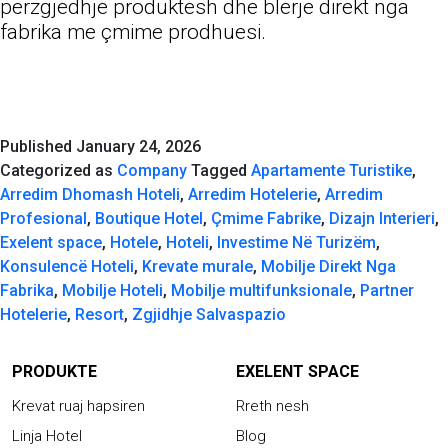
përzgjedhje produktesh dhe blerje direkt nga
fabrika me çmime prodhuesi.
Published
January 24, 2026
Categorized as
Company
Tagged
Apartamente Turistike
,
Arredim Dhomash Hoteli
,
Arredim Hotelerie
,
Arredim
Profesional
,
Boutique Hotel
,
Çmime Fabrike
,
Dizajn Interieri
,
Exelent space
,
Hotele
,
Hoteli
,
Investime Në Turizëm
,
Konsulencë Hoteli
,
Krevate murale
,
Mobilje Direkt Nga
Fabrika
,
Mobilje Hoteli
,
Mobilje multifunksionale
,
Partner
Hotelerie
,
Resort
,
Zgjidhje Salvaspazio
PRODUKTE
EXELENT SPACE
Krevat ruaj hapsiren
Rreth nesh
Linja Hotel
Blog