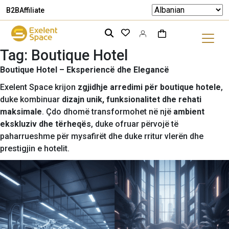
B2B
Affiliate
Tag:
Boutique Hotel
Boutique Hotel – Eksperiencë dhe Elegancë
Exelent Space krijon
zgjidhje arredimi për boutique hotele
,
duke kombinuar
dizajn unik, funksionalitet dhe rehati
maksimale
. Çdo dhomë transformohet në një
ambient
ekskluziv dhe tërheqës
, duke ofruar përvojë të
paharrueshme për mysafirët dhe duke rritur vlerën dhe
prestigjin e hotelit.