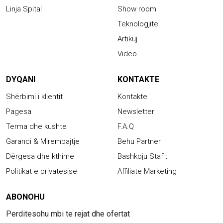
Linja Spital
Show room
Teknologjite
Artikuj
Video
DYQANI
KONTAKTE
Shërbimi i klientit
Kontakte
Pagesa
Newsletter
Terma dhe kushte
F.A.Q
Garanci & Mirembajtje
Behu Partner
Dërgesa dhe kthime
Bashkoju Stafit
Politikat e privatesise
Affiliate Marketing
ABONOHU
Perditesohu mbi te rejat dhe ofertat