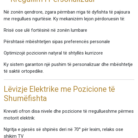
Në zonën qendrore, zgara përmban rriga të dyfishta të pajisura
me rregullues ngurtësie. Ky mekanizëm lejon përdoruesin të:
Rrisë ose ulë fortësinë në zonën lumbare
Përshtasë mbështetjen sipas preferencës personale
Optimizojë pozicionin natyral të shtyllës kurrizore
Ky sistem garanton një pushim të personalizuar dhe mbështetje
të saktë ortopedike.
Lëvizje Elektrike me Pozicione të
Shumëfishta
Krevati ofron disa nivele dhe pozicione të rregullueshme përmes
motorit elektrik:
Ngritja e pjesës së shpinës deri në 70° për lexim, relaks ose
shikim TV