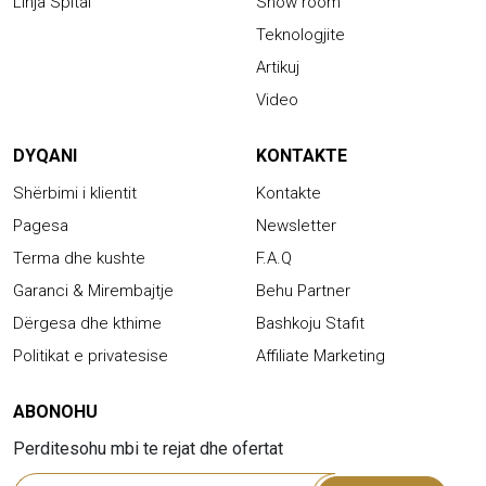
Linja Spital
Show room
Teknologjite
Artikuj
Video
DYQANI
KONTAKTE
Shërbimi i klientit
Kontakte
Pagesa
Newsletter
Terma dhe kushte
F.A.Q
Garanci & Mirembajtje
Behu Partner
Dërgesa dhe kthime
Bashkoju Stafit
Politikat e privatesise
Affiliate Marketing
ABONOHU
Perditesohu mbi te rejat dhe ofertat