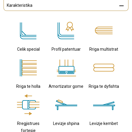
Karakteristika
Celik special
Profil patentuar
Rriga multistrat
Rriga te holla
Amortizator gome
Rriga te dyfishta
Rregjistrues
Levizje shpina
Levizje kembet
fortesie