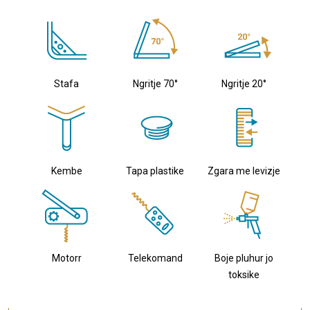
Stafa
Ngritje 70°
Ngritje 20°
Kembe
Tapa plastike
Zgara me levizje
Motorr
Telekomand
Boje pluhur jo
toksike