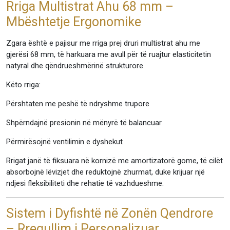
Rriga Multistrat Ahu 68 mm –
Mbështetje Ergonomike
Zgara është e pajisur me rriga prej druri multistrat ahu me
gjerësi 68 mm, të harkuara me avull për të ruajtur elasticitetin
natyral dhe qëndrueshmërinë strukturore.
Këto rriga:
Përshtaten me peshë të ndryshme trupore
Shpërndajnë presionin në mënyrë të balancuar
Përmirësojnë ventilimin e dyshekut
Rrigat janë të fiksuara në kornizë me amortizatorë gome, të cilët
absorbojnë lëvizjet dhe reduktojnë zhurmat, duke krijuar një
ndjesi fleksibiliteti dhe rehatie të vazhdueshme.
Sistem i Dyfishtë në Zonën Qendrore
– Rregullim i Personalizuar