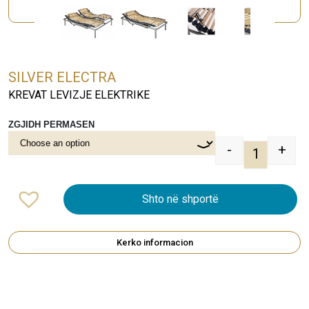
SILVER ELECTRA
KREVAT LEVIZJE ELEKTRIKE
ZGJIDH PERMASEN
-
+
SILVER EL
Shto në shportë
Kerko informacion