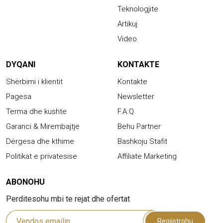
Teknologjite
Artikuj
Video
DYQANI
KONTAKTE
Shërbimi i klientit
Kontakte
Pagesa
Newsletter
Terma dhe kushte
F.A.Q
Garanci & Mirembajtje
Behu Partner
Dërgesa dhe kthime
Bashkoju Stafit
Politikat e privatesise
Affiliate Marketing
ABONOHU
Perditesohu mbi te rejat dhe ofertat
Regjistrohu