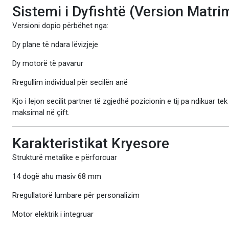
Sistemi i Dyfishtë (Version Matri
Versioni dopio përbëhet nga:
Dy plane të ndara lëvizjeje
Dy motorë të pavarur
Rregullim individual për secilën anë
Kjo i lejon secilit partner të zgjedhë pozicionin e tij pa ndikuar t
maksimal në çift.
Karakteristikat Kryesore
Strukturë metalike e përforcuar
14 dogë ahu masiv 68 mm
Rregullatorë lumbare për personalizim
Motor elektrik i integruar