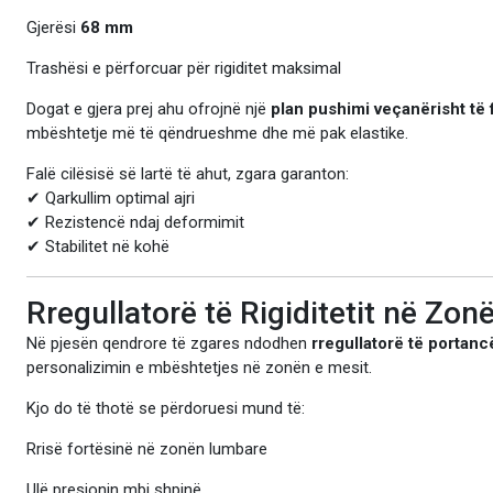
Gjerësi
68 mm
Trashësi e përforcuar për rigiditet maksimal
Dogat e gjera prej ahu ofrojnë një
plan pushimi veçanërisht të f
mbështetje më të qëndrueshme dhe më pak elastike.
Falë cilësisë së lartë të ahut, zgara garanton:
✔ Qarkullim optimal ajri
✔ Rezistencë ndaj deformimit
✔ Stabilitet në kohë
Rregullatorë të Rigiditetit në Zo
Në pjesën qendrore të zgares ndodhen
rregullatorë të portanc
personalizimin e mbështetjes në zonën e mesit.
Kjo do të thotë se përdoruesi mund të:
Rrisë fortësinë në zonën lumbare
Ulë presionin mbi shpinë