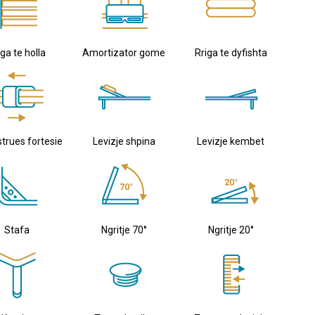
iga te holla
Amortizator gome
Rriga te dyfishta
strues fortesie
Levizje shpina
Levizje kembet
Stafa
Ngritje 70°
Ngritje 20°