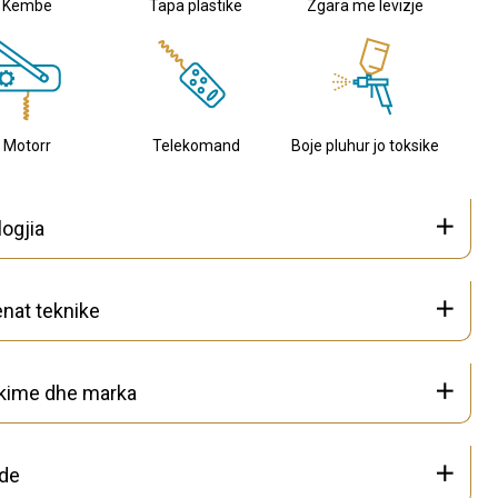
Kembe
Tapa plastike
Zgara me levizje
Motorr
Telekomand
Boje pluhur jo toksike
ogjia
nat teknike
ikime dhe marka
de