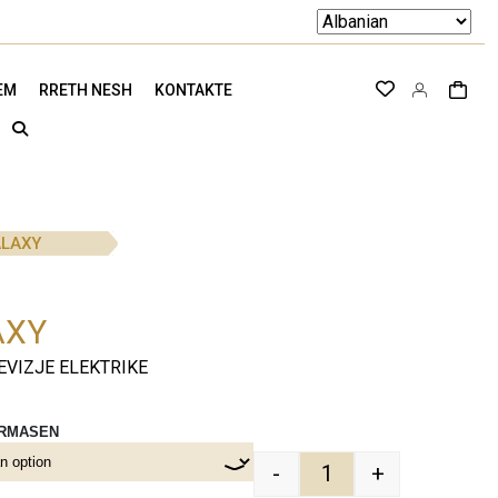
EM
RRETH NESH
KONTAKTE
LAXY
AXY
EVIZJE ELEKTRIKE
ERMASEN
-
+
GALAXY quantity