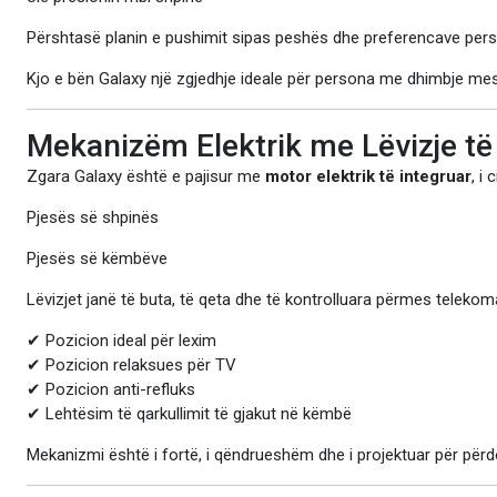
Përshtasë planin e pushimit sipas peshës dhe preferencave per
Kjo e bën Galaxy një zgjedhje ideale për persona me dhimbje mes
Mekanizëm Elektrik me Lëvizje të
Zgara Galaxy është e pajisur me
motor elektrik të integruar
, i
Pjesës së shpinës
Pjesës së këmbëve
Lëvizjet janë të buta, të qeta dhe të kontrolluara përmes teleko
✔ Pozicion ideal për lexim
✔ Pozicion relaksues për TV
✔ Pozicion anti-refluks
✔ Lehtësim të qarkullimit të gjakut në këmbë
Mekanizmi është i fortë, i qëndrueshëm dhe i projektuar për përd