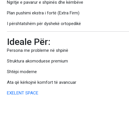
Ngritje e pavarur e shpinës dhe këmbëve
Plan pushimi ekstra i fortë (Extra Firm)
I përshtatshëm për dyshekë ortopedikë
Ideale Për:
Persona me probleme në shpinë
Struktura akomoduese premium
Shtëpi moderne
Ata që kërkojnë komfort të avancuar
EXELENT SPACE