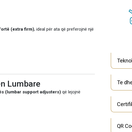
ortë (extra firm)
, ideal për ata që preferojnë një
Teknol
nën Lumbare
Te dhe
ës (lumbar support adjusters)
që lejojnë
Certif
QR Co