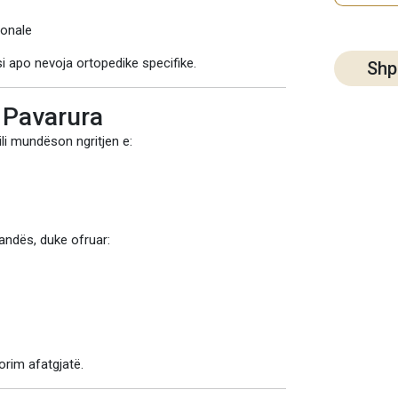
sonale
i apo nevoja ortopedike specifike.
Shp
 Pavarura
 cili mundëson ngritjen e:
mandës, duke ofruar:
orim afatgjatë.