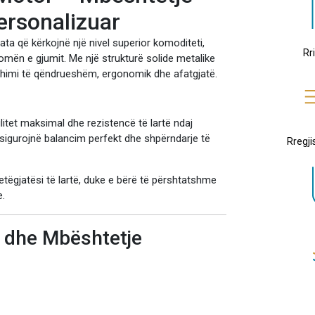
ersonalizuar
ta që kërkojnë një nivel superior komoditeti,
Rr
omën e gjumit. Me një strukturë solide metalike
ushimi të qëndrueshëm, ergonomik dhe afatgjatë.
ilitet maksimal dhe rezistencë të lartë ndaj
 sigurojnë balancim perfekt dhe shpërndarje të
Rregji
jetëgjatësi të lartë, duke e bërë të përshtatshme
e.
 dhe Mbështetje