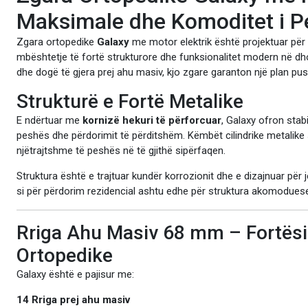
Maksimale dhe Komoditet i P
Zgara ortopedike
Galaxy
me motor elektrik është projektuar për a
mbështetje të fortë strukturore dhe funksionalitet modern në dh
dhe dogë të gjera prej ahu masiv, kjo zgare garanton një plan p
Strukturë e Fortë Metalike
E ndërtuar me
kornizë hekuri të përforcuar
, Galaxy ofron stab
peshës dhe përdorimit të përditshëm. Këmbët cilindrike metalike
njëtrajtshme të peshës në të gjithë sipërfaqen.
Struktura është e trajtuar kundër korrozionit dhe e dizajnuar për 
si për përdorim rezidencial ashtu edhe për struktura akomodues
Rriga Ahu Masiv 68 mm – Fortësi
Ortopedike
Galaxy është e pajisur me:
14 Rriga prej ahu masiv