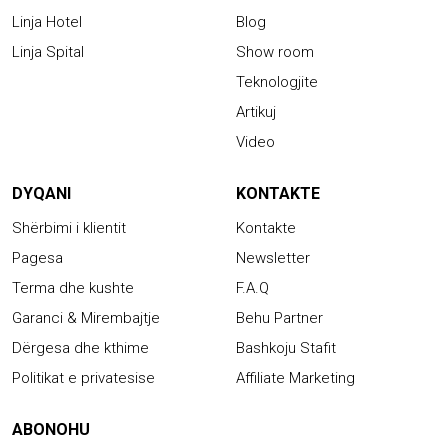
Linja Hotel
Blog
Linja Spital
Show room
Teknologjite
Artikuj
Video
DYQANI
KONTAKTE
Shërbimi i klientit
Kontakte
Pagesa
Newsletter
Terma dhe kushte
F.A.Q
Garanci & Mirembajtje
Behu Partner
Dërgesa dhe kthime
Bashkoju Stafit
Politikat e privatesise
Affiliate Marketing
ABONOHU