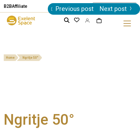
Post
B2B
Affiliate
Previous post
Next post
navigation
Home
Ngritje 50°
Ngritje 50°