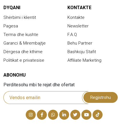
DYQANI
KONTAKTE
Shërbimi i klientit
Kontakte
Pagesa
Newsletter
Terma dhe kushte
F.A.Q
Garanci & Mirembajtje
Behu Partner
Dërgesa dhe kthime
Bashkoju Stafit
Politikat e privatesise
Affiliate Marketing
ABONOHU
Perditesohu mbi te rejat dhe ofertat
Regjistrohu