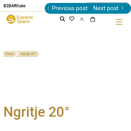
Post
B2B
Affiliate
Previous post
Next post
navigation
Home
Ngritje 20°
Ngritje 20°