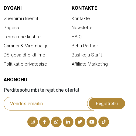
DYQANI
KONTAKTE
Shërbimi i klientit
Kontakte
Pagesa
Newsletter
Terma dhe kushte
F.A.Q
Garanci & Mirembajtje
Behu Partner
Dërgesa dhe kthime
Bashkoju Stafit
Politikat e privatesise
Affiliate Marketing
ABONOHU
Perditesohu mbi te rejat dhe ofertat
Regjistrohu