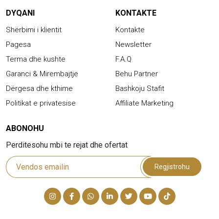
DYQANI
KONTAKTE
Shërbimi i klientit
Kontakte
Pagesa
Newsletter
Terma dhe kushte
F.A.Q
Garanci & Mirembajtje
Behu Partner
Dërgesa dhe kthime
Bashkoju Stafit
Politikat e privatesise
Affiliate Marketing
ABONOHU
Perditesohu mbi te rejat dhe ofertat
Regjistrohu