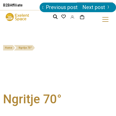
Post
B2B
Affiliate
Previous post
Next post
navigation
Home
Ngritje 70°
Ngritje 70°