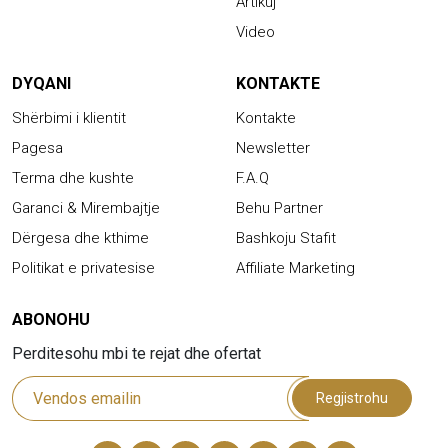
Artikuj
Video
DYQANI
KONTAKTE
Shërbimi i klientit
Kontakte
Pagesa
Newsletter
Terma dhe kushte
F.A.Q
Garanci & Mirembajtje
Behu Partner
Dërgesa dhe kthime
Bashkoju Stafit
Politikat e privatesise
Affiliate Marketing
ABONOHU
Perditesohu mbi te rejat dhe ofertat
Regjistrohu