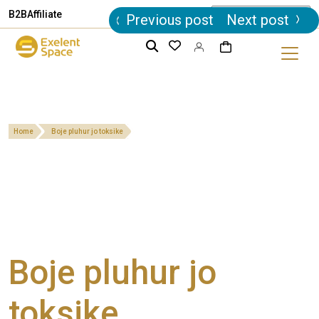
Post
B2B
Affiliate
Previous post
Next post
navigation
Home
Boje pluhur jo toksike
Boje pluhur jo
toksike