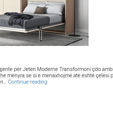
jente për Jetën Moderne Transformoni çdo ambient
e mënyra se si e menaxhojmë atë është çelësi për 
Revoluciononi
hen…
Continue reading
Ambientin
Tuaj
me
Krevatët