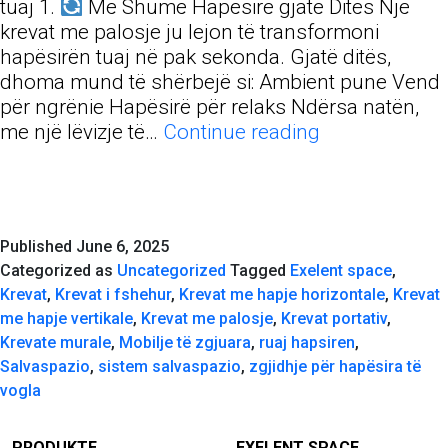
tuaj 1.
Më Shumë Hapësirë gjatë Ditës Një
krevat me palosje ju lejon të transformoni
hapësirën tuaj në pak sekonda. Gjatë ditës,
dhoma mund të shërbejë si: Ambient pune Vend
për ngrënie Hapësirë për relaks Ndërsa natën,
Si
me një lëvizje të…
Continue reading
ta
bën
jetën
më
Published
June 6, 2025
të
Categorized as
Uncategorized
Tagged
Exelent space
,
lehtë
Krevat
,
Krevat i fshehur
,
Krevat me hapje horizontale
,
Krevat
një
me hapje vertikale
,
Krevat me palosje
,
Krevat portativ
,
krevat
Krevate murale
,
Mobilje të zgjuara
,
ruaj hapsiren
,
me
Salvaspazio
,
sistem salvaspazio
,
zgjidhje për hapësira të
palosje?
vogla
PRODUKTE
EXELENT SPACE