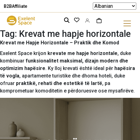
B2B
Affiliate
Tag:
Krevat me hapje horizontale
Krevat me Hapje Horizontale – Praktik dhe Komod
Exelent Space krijon
krevate me hapje horizontale
, duke
kombinuar
funksionalitet maksimal, dizajn modern dhe
optimizim hapësire
. Ky lloj krevati është ideal për
hapësira
të vogla
, apartamente turistike dhe dhoma hoteli, duke
ofruar
praktikë, rehati dhe estetikë të lartë
, pa
komprometuar komoditetin e përdoruesve ose mysafirëve.