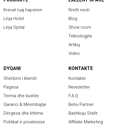
Krevat ruaj hapsiren
Rreth nesh
Linja Hotel
Blog
Linja Spital
Show room
Teknologjite
Artikuj
Video
DYQANI
KONTAKTE
Shërbimi i klientit
Kontakte
Pagesa
Newsletter
Terma dhe kushte
F.A.Q
Garanci & Mirembajtje
Behu Partner
Dërgesa dhe kthime
Bashkoju Stafit
Politikat e privatesise
Affiliate Marketing