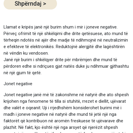
Shpërndaj
>
Llamat e kripës janë një burim shum i mir i joneve negative.
Përveç ofrimit të një shkëlqimi dhe drite qetësuese, ato mund të
tërheqin ndotës në ajër dhe madje të ndihmojnë në neutralizimin
e efekteve të elektronikës. Reduktojnë alergjitë dhe lagështirën
në vëndin ku vendosen.
Janë një burim i shkëlqyer drite për mbrëmjen dhe mund të
përdoren edhe si ndriçues gjat natës duke ju ndihmuar gjithashtu
në një gjum të qetë.
Jonet negative
Jonet negative janë më të zakonshme në natyrë dhe ato shpesh
krijohen nga fenomene të tilla si stuhitë, rrezet e diellit, ujëvarat
dhe valët e oqeanit. Uji i rrjedhshëm konsiderohet burimi më i
madh i joneve negative në natyrë dhe mund të jetë një nga
faktorët që kontribuon në aromën freskuese të ujëvarave dhe
plazhit. Në fakt, kjo është një nga arsyet që njerëzit shpesh