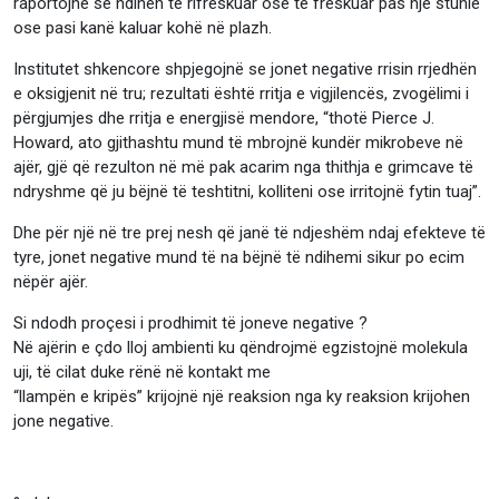
raportojnë se ndihen të rifreskuar ose të freskuar pas një stuhie
ose pasi kanë kaluar kohë në plazh.
Institutet shkencore shpjegojnë se jonet negative rrisin rrjedhën
e oksigjenit në tru; rezultati është rritja e vigjilencës, zvogëlimi i
përgjumjes dhe rritja e energjisë mendore, “thotë Pierce J.
Howard, ato gjithashtu mund të mbrojnë kundër mikrobeve në
ajër, gjë që rezulton në më pak acarim nga thithja e grimcave të
ndryshme që ju bëjnë të teshtitni, kolliteni ose irritojnë fytin tuaj”.
Dhe për një në tre prej nesh që janë të ndjeshëm ndaj efekteve të
tyre, jonet negative mund të na bëjnë të ndihemi sikur po ecim
nëpër ajër.
Si ndodh proçesi i prodhimit të joneve negative ?
Në ajërin e çdo lloj ambienti ku qëndrojmë egzistojnë molekula
uji, të cilat duke rënë në kontakt me
“llampën e kripës” krijojnë një reaksion nga ky reaksion krijohen
jone negative.
⠀⠀