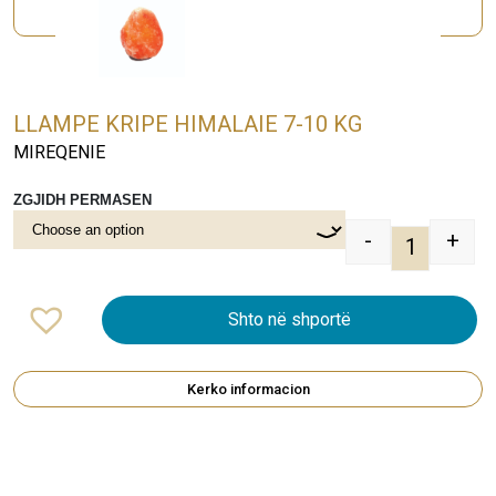
LLAMPE KRIPE HIMALAIE 7-10 KG
MIREQENIE
ZGJIDH PERMASEN
-
+
LLAMPE KR
Shto në shportë
Kerko informacion