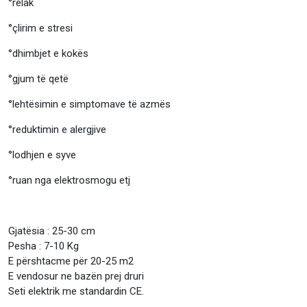
°relak⠀⠀
°çlirim e stresi ⠀⠀⠀
°dhimbjet e kokës
°gjum të qetë⠀⠀⠀
°lehtësimin e simptomave të azmës⠀⠀⠀
°reduktimin e alergjive
°lodhjen e syve ⠀⠀⠀
°ruan nga elektrosmogu etj
Gjatësia : 25-30 cm
Pesha : 7-10 Kg
E përshtacme për 20-25 m2
E vendosur ne bazën prej druri
Seti elektrik me standardin CE.