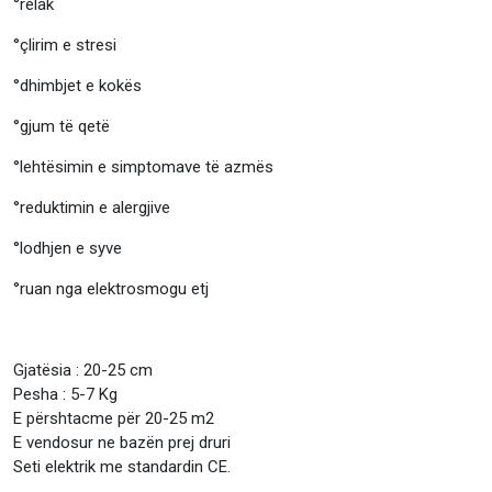
°relak⠀⠀
°çlirim e stresi ⠀⠀⠀
°dhimbjet e kokës
°gjum të qetë⠀⠀⠀
°lehtësimin e simptomave të azmës⠀⠀⠀
°reduktimin e alergjive
°lodhjen e syve ⠀⠀⠀
°ruan nga elektrosmogu etj
Gjatësia : 20-25 cm
Pesha : 5-7 Kg
E përshtacme për 20-25 m2
E vendosur ne bazën prej druri
Seti elektrik me standardin CE.