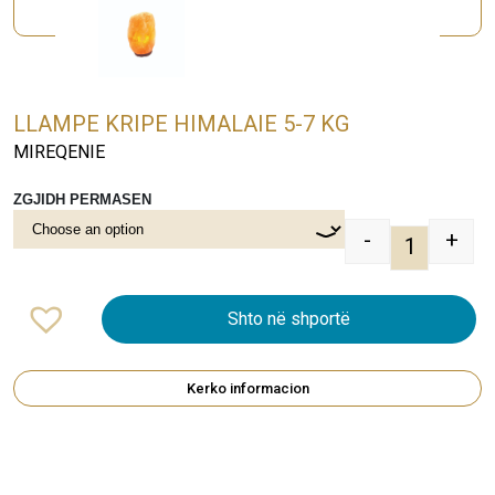
LLAMPE KRIPE HIMALAIE 5-7 KG
MIREQENIE
ZGJIDH PERMASEN
-
+
LLAMPE KR
Shto në shportë
Kerko informacion