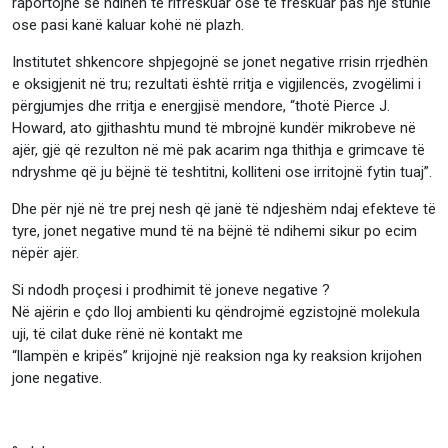
raportojnë se ndihen të rifreskuar ose të freskuar pas një stuhie
ose pasi kanë kaluar kohë në plazh.
Institutet shkencore shpjegojnë se jonet negative rrisin rrjedhën
e oksigjenit në tru; rezultati është rritja e vigjilencës, zvogëlimi i
përgjumjes dhe rritja e energjisë mendore, “thotë Pierce J.
Howard, ato gjithashtu mund të mbrojnë kundër mikrobeve në
ajër, gjë që rezulton në më pak acarim nga thithja e grimcave të
ndryshme që ju bëjnë të teshtitni, kolliteni ose irritojnë fytin tuaj”.
Dhe për një në tre prej nesh që janë të ndjeshëm ndaj efekteve të
tyre, jonet negative mund të na bëjnë të ndihemi sikur po ecim
nëpër ajër.
Si ndodh proçesi i prodhimit të joneve negative ?
Në ajërin e çdo lloj ambienti ku qëndrojmë egzistojnë molekula
uji, të cilat duke rënë në kontakt me
“llampën e kripës” krijojnë një reaksion nga ky reaksion krijohen
jone negative.
⠀⠀