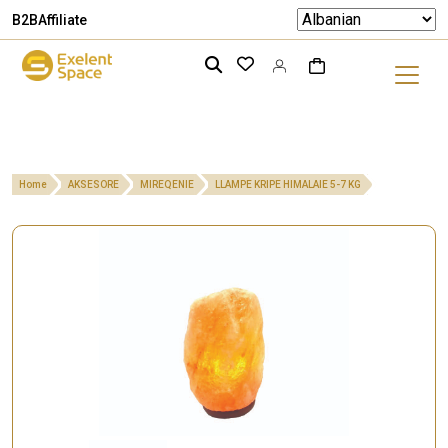
B2B
Affiliate
Home
AKSESORE
MIREQENIE
LLAMPE KRIPE HIMALAIE 5-7 KG