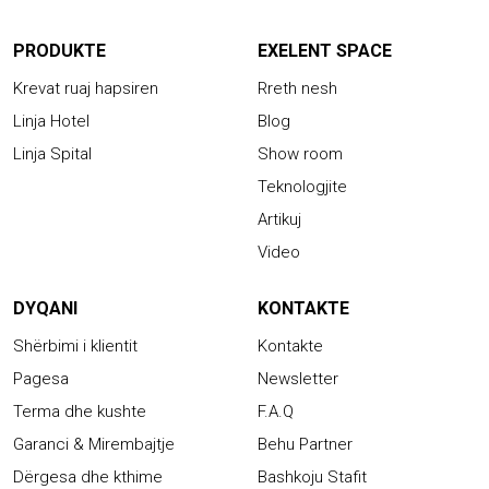
PRODUKTE
EXELENT SPACE
Krevat ruaj hapsiren
Rreth nesh
Linja Hotel
Blog
Linja Spital
Show room
Teknologjite
Artikuj
Video
DYQANI
KONTAKTE
Shërbimi i klientit
Kontakte
Pagesa
Newsletter
Terma dhe kushte
F.A.Q
Garanci & Mirembajtje
Behu Partner
Dërgesa dhe kthime
Bashkoju Stafit