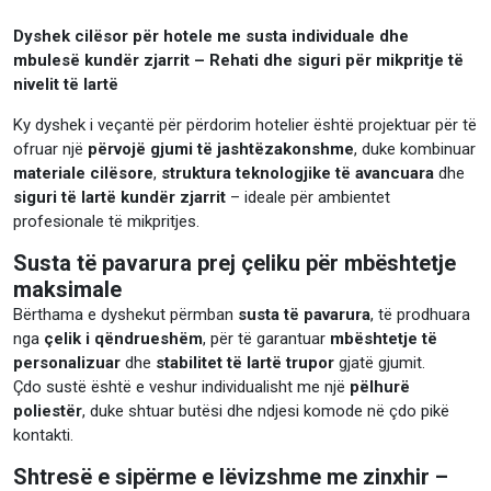
Dyshek cilësor për hotele me susta individuale dhe
mbulesë kundër zjarrit – Rehati dhe siguri për mikpritje të
nivelit të lartë
Ky dyshek i veçantë për përdorim hotelier është projektuar për të
ofruar një
përvojë gjumi të jashtëzakonshme
, duke kombinuar
materiale cilësore
,
struktura teknologjike të avancuara
dhe
siguri të lartë kundër zjarrit
– ideale për ambientet
profesionale të mikpritjes.
Susta të pavarura prej çeliku për mbështetje
maksimale
Bërthama e dyshekut përmban
susta të pavarura
, të prodhuara
nga
çelik i qëndrueshëm
, për të garantuar
mbështetje të
personalizuar
dhe
stabilitet të lartë trupor
gjatë gjumit.
Çdo sustë është e veshur individualisht me një
pëlhurë
poliestër
, duke shtuar butësi dhe ndjesi komode në çdo pikë
kontakti.
Shtresë e sipërme e lëvizshme me zinxhir –