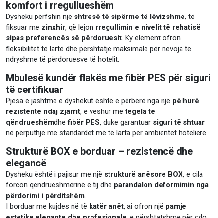
komfort i rregullueshëm
Dysheku përfshin një
shtresë të sipërme të lëvizshme
, të
fiksuar me
zinxhir
, që lejon
rregullimin e nivelit të rehatisë
sipas preferencës së përdoruesit
. Ky element ofron
fleksibilitet të lartë dhe përshtatje maksimale për nevoja të
ndryshme të përdoruesve të hotelit.
Mbulesë kundër flakës me fibër PES për siguri
të certifikuar
Pjesa e jashtme e dyshekut është e përbërë nga një
pëlhurë
rezistente ndaj zjarrit
, e veshur me
tegela të
qëndrueshëm
dhe
fibër PES
, duke garantuar
siguri të shtuar
në përputhje me standardet më të larta për ambientet hoteliere.
Strukturë BOX e borduar – rezistencë dhe
elegancë
Dysheku është i pajisur me një
strukturë anësore BOX
, e cila
forcon qëndrueshmërinë e tij dhe
parandalon deformimin nga
përdorimi i përditshëm
.
I borduar me kujdes në të
katër anët
, ai ofron një
pamje
estetike elegante dhe profesionale
, e përshtatshme për çdo