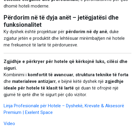
dhomë hoteli moderne.
Përdorim në të dyja anët – jetëgjatësi dhe
funksionalitet
Ky dyshek është projektuar për
përdorim në dy anë
, duke
zgjatur jetën e produktit dhe lehtësuar mirëmbajtjen në hotele
me frekuencë të lartë të përdoruesve.
Zgjidhje e përkryer për hotele që kërkojnë luks, cilësi dhe
siguri.
Kombinimi i
komfortit të avancuar
,
struktura teknike të forta
dhe
materialeve antizjarr
, e bëjnë këtë dyshek një
zgjedhje
ideale për hotele të klasit të lartë
që duan të ofrojnë një
gjumë të qetë dhe të sigurt për çdo vizitor.
Linja Profesionale për Hotele – Dyshekë, Krevate & Aksesorë
Premium | Exelent Space
Video