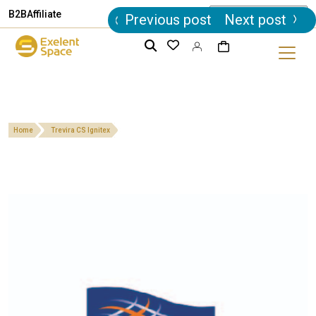
Post
B2B
Affiliate
Previous post
Next post
navigation
Home
Trevira CS Ignitex