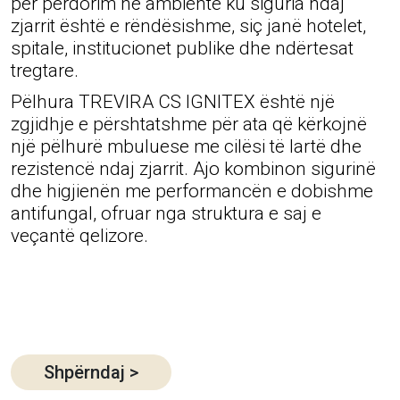
për përdorim në ambiente ku siguria ndaj
zjarrit është e rëndësishme, siç janë hotelet,
spitale, institucionet publike dhe ndërtesat
tregtare.
Pëlhura TREVIRA CS IGNITEX është një
zgjidhje e përshtatshme për ata që kërkojnë
një pëlhurë mbuluese me cilësi të lartë dhe
rezistencë ndaj zjarrit. Ajo kombinon sigurinë
dhe higjienën me performancën e dobishme
antifungal, ofruar nga struktura e saj e
veçantë qelizore.
Shpërndaj
>