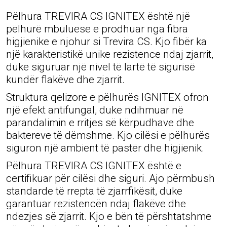
Pëlhura TREVIRA CS IGNITEX është një
pëlhurë mbuluese e prodhuar nga fibra
higjienike e njohur si Trevira CS. Kjo fibër ka
një karakteristikë unike rezistence ndaj zjarrit,
duke siguruar një nivel të lartë të sigurisë
kundër flakëve dhe zjarrit.
Struktura qelizore e pëlhurës IGNITEX ofron
një efekt antifungal, duke ndihmuar në
parandalimin e rritjes së kërpudhave dhe
baktereve të dëmshme. Kjo cilësi e pëlhurës
siguron një ambient të pastër dhe higjienik.
Pëlhura TREVIRA CS IGNITEX është e
certifikuar për cilësi dhe siguri. Ajo përmbush
standarde të rrepta të zjarrfikësit, duke
garantuar rezistencën ndaj flakëve dhe
ndezjes së zjarrit. Kjo e bën të përshtatshme