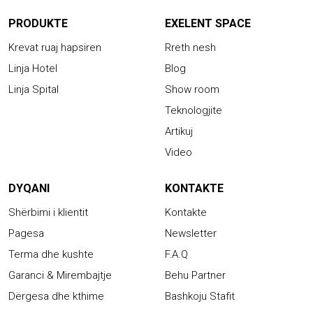
PRODUKTE
EXELENT SPACE
Krevat ruaj hapsiren
Rreth nesh
Linja Hotel
Blog
Linja Spital
Show room
Teknologjite
Artikuj
Video
DYQANI
KONTAKTE
Shërbimi i klientit
Kontakte
Pagesa
Newsletter
Terma dhe kushte
F.A.Q
Garanci & Mirembajtje
Behu Partner
Dërgesa dhe kthime
Bashkoju Stafit