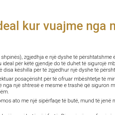
deal kur vuajme nga n
al i shpinës), zgjedhja e një dyshe të përshtatshm
 ideal për këtë gjendje do të duhet të sigurojë 
ë disa këshilla për të zgjedhur një dyshe të përs
ktuar posaçërisht për të ofruar mbështetje të mi
ërë nga një shtresë e mesme e trashë që siguron 
hëm.
domos ato me një sipërfaqe të butë, mund të jenë