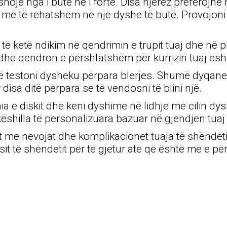
shojë nga i butë në i fortë. Disa njerëz preferojnë
n më të rehatshëm në një dyshe të butë. Provojoni
të ketë ndikim në qendrimin e trupit tuaj dhe në p
dhe qëndron e përshtatshëm për kurrizin tuaj ës
ë testoni dysheku përpara blerjes. Shumë dyqane 
isa ditë përpara se të vendosni të blini një.
 e diskit dhe keni dyshime në lidhje me cilin dy
 këshilla të personalizuara bazuar në gjendjen tua
 me nevojat dhe komplikacionet tuaja të shëndeti
it të shëndetit për të gjetur atë që është më e pë