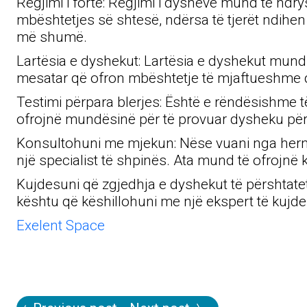
Regjimi i fortë: Regjimi i dysheve mund të ndry
mbështetjes së shtesë, ndërsa të tjerët ndihe
më shumë.
Lartësia e dyshekut: Lartësia e dyshekut mund 
mesatar që ofron mbështetje të mjaftueshme 
Testimi përpara blerjes: Është e rëndësishme t
ofrojnë mundësinë për të provuar dysheku për d
Konsultohuni me mjekun: Nëse vuani nga hernia
një specialist të shpinës. Ata mund të ofrojnë
Kujdesuni që zgjedhja e dyshekut të përshtatet
kështu që këshillohuni me një ekspert të kujdes
Exelent Space