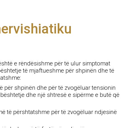
ervishiatiku
e është e rëndësishme për të ulur simptomat
mbështetje të mjaftueshme për shpinën dhe të
htatshme:
rë për shpinën dhe për të zvogëluar tensionin
mbështetje dhe një shtresë e sipërme e butë që
 më të përshtatshme për të zvogëluar ndjesinë