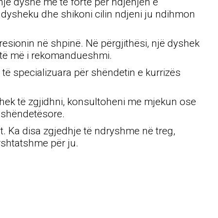
 një dyshe më të fortë për ndjenjën e
 dysheku dhe shikoni cilin ndjeni ju ndihmon
resionin në shpinë. Në përgjithësi, një dyshek
htë më i rekomandueshmi.
të specializuara për shëndetin e kurrizës
shek të zgjidhni, konsultoheni me mjekun ose
j shëndetësore.
t. Ka disa zgjedhje të ndryshme në treg,
rshtatshme për ju.