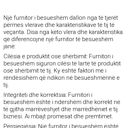
Një furnitor i besueshëm dallon nga të tjerët
përmes vlerave dhe karakteristikave të tij të
veçanta. Disa nga këto vlera dhe karakteristika
që diferencojnë një furnitor të besueshëm
janë:
Cilësia e produktit ose shërbimit: Furnitori i
besueshëm siguron cilësi të lartë të produktit
ose shërbimit të tij. Ky është faktori më i
rëndësishëm që ndikon në besueshmërinë e
tij.
Integriteti dhe korrektsia: Furnitori i
besueshëm është i ndershëm dhe korrekt në
të gjitha marrëveshjet dhe marrëdhëniet e tij
biznesi. Ai mbajt promesat dhe premtimet.
Përgjegjësia: Një furnitor i besueshëm është