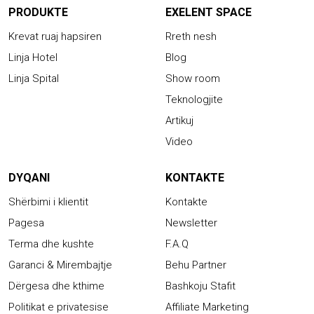
PRODUKTE
EXELENT SPACE
Krevat ruaj hapsiren
Rreth nesh
Linja Hotel
Blog
Linja Spital
Show room
Teknologjite
Artikuj
Video
DYQANI
KONTAKTE
Shërbimi i klientit
Kontakte
Pagesa
Newsletter
Terma dhe kushte
F.A.Q
Garanci & Mirembajtje
Behu Partner
Dërgesa dhe kthime
Bashkoju Stafit
Politikat e privatesise
Affiliate Marketing