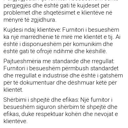
përgjegjës dhe është gati të kujdeset për
problemet dhe shqetësimet e klientëve në
mënyrë të zgjidhura.
Kujdesi ndaj klientëve: Furnitori i besueshëm
ka një marrëdhënie të mirë me klientët e tij. Ai
është i disponueshëm për komunikim dhe
është gati të ofrojë ndihmë dhe këshillë.
Pajtueshmëria me standarde dhe rregullat:
Furnitori i besueshëm përmbush standardet
dhe rregullat e industrisë dhe është i gatshëm
për të dokumentuar dhe dëshmuar këtë për
klientët.
Shërbimi i shpejtë dhe efikas: Një furnitor i
besueshëm siguron shërbim të shpejtë dhe
efikas, duke respektuar kohën dhe nevojat e
klientëve.