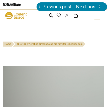
Post
B2B
Affiliate
Previous post
Next post
navigation
Home
Cilat janë vlerat që diferencojnë një furnitor të besueshëm