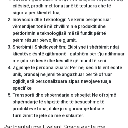
cilësisë, prodhimet tona janë të testuara dhe të
sigurta për klientët tuaj.
Inovacion dhe Teknologji: Ne kemi përqendruar
vëmendjen tonë në zhvillimin e produktit dhe
përdorimin e teknologjisë më të fundit për të
përmirësuar përvojën e gjumit.
Shërbimi i Shkëlqyeshëm: Ekipi ynë i shërbimit ndaj
klientëve është gjithmonë i gatshëm për t’ju ndihmuar
me çdo kërkesë dhe këshillë që mund të keni.
Zgjidhje të personalizuara: Për ne, secili klient është
unik, prandaj ne jemi të angazhuar për të ofruar
zgjidhje të personalizuara sipas nevojave tuaja
specifike.
Transporti dhe shpërndarja e shpejtë: Ne ofrojmë
shpërndarje të shpejtë dhe të besueshme të
produkteve tona, duke ju siguruar që koha e
furnizimit të jetë sa më e shkurtër.
Partneriteti me Exelent Space është më