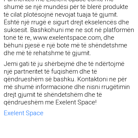
shumë se një mundësi për të blerë produkte
të cilat plotësojnë nevojat tuaja të gjumit.
Është një rrugë e sigurt drejt ekselencës dhe
suksesit. Bashkohuni me ne sot në platformën
tonë të re, www.exelentspace.com, dhe
bëhuni pjesë e një bote më të shëndetshme
dhe më të rehatshme të gjumit.
Jemi gati të ju shërbejmë dhe të ndërtojmë
një partneritet të fuqishëm dhe të
qëndrueshëm së bashku. Kontaktoni ne për
më shumë informacione dhe nisni rrugëtimin
drejt gjumit të shëndetshëm dhe të
qëndrueshëm me Exelent Space!
Exelent Space