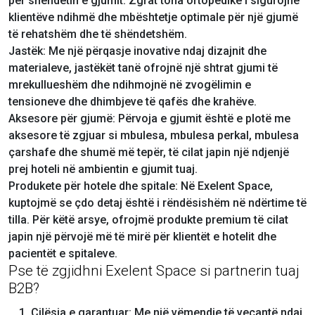
për shëndetin e gjumit. Zgrat tona ortopedike i sigurojnë
klientëve ndihmë dhe mbështetje optimale për një gjumë
të rehatshëm dhe të shëndetshëm.
Jastëk: Me një përqasje inovative ndaj dizajnit dhe
materialeve, jastëkët tanë ofrojnë një shtrat gjumi të
mrekullueshëm dhe ndihmojnë në zvogëlimin e
tensioneve dhe dhimbjeve të qafës dhe krahëve.
Aksesore për gjumë: Përvoja e gjumit është e plotë me
aksesore të zgjuar si mbulesa, mbulesa perkal, mbulesa
çarshafe dhe shumë më tepër, të cilat japin një ndjenjë
prej hoteli në ambientin e gjumit tuaj.
Produkete për hotele dhe spitale: Në Exelent Space,
kuptojmë se çdo detaj është i rëndësishëm në ndërtime të
tilla. Për këtë arsye, ofrojmë produkte premium të cilat
japin një përvojë më të mirë për klientët e hotelit dhe
pacientët e spitaleve.
Pse të zgjidhni Exelent Space si partnerin tuaj
B2B?
Cilësia e garantuar: Me një vëmendje të veçantë ndaj