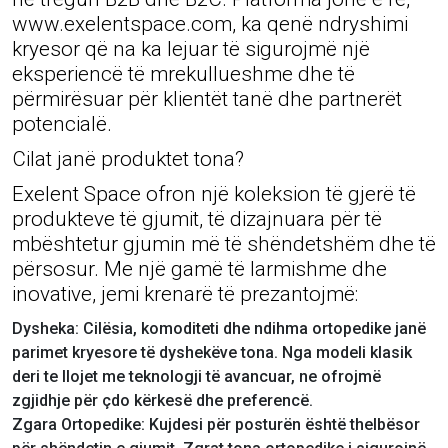
www.exelentspace.com, ka qenë ndryshimi
kryesor që na ka lejuar të sigurojmë një
eksperiencë të mrekullueshme dhe të
përmirësuar për klientët tanë dhe partnerët
potencialë.
Cilat janë produktet tona?
Exelent Space ofron një koleksion të gjerë të
produkteve të gjumit, të dizajnuara për të
mbështetur gjumin më të shëndetshëm dhe të
përsosur. Me një gamë të larmishme dhe
inovative, jemi krenarë të prezantojmë:
Dysheka: Cilësia, komoditeti dhe ndihma ortopedike janë
parimet kryesore të dyshekëve tona. Nga modeli klasik
deri te llojet me teknologji të avancuar, ne ofrojmë
zgjidhje për çdo kërkesë dhe preferencë.
Zgara Ortopedike: Kujdesi për posturën është thelbësor