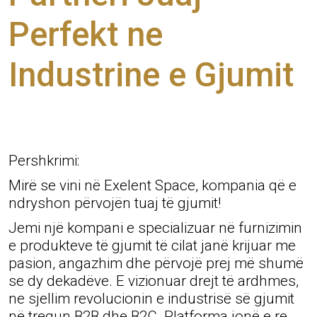
Perfekt ne
Industrine e Gjumit
Pershkrimi:
Mirë se vini në Exelent Space, kompania që e
ndryshon përvojën tuaj të gjumit!
Jemi një kompani e specializuar në furnizimin
e produkteve të gjumit të cilat janë krijuar me
pasion, angazhim dhe përvojë prej më shumë
se dy dekadëve. E vizionuar drejt të ardhmes,
ne sjellim revolucionin e industrisë së gjumit
në tregun B2B dhe B2C. Platforma jonë e re,