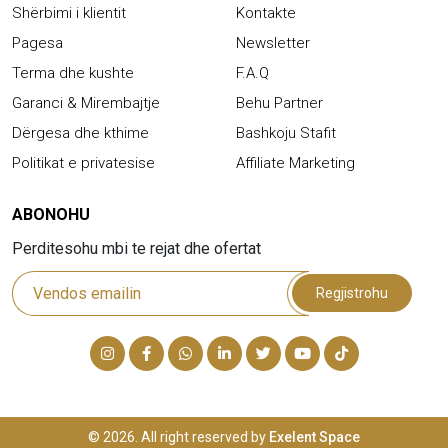
Shërbimi i klientit
Kontakte
Pagesa
Newsletter
Terma dhe kushte
F.A.Q
Garanci & Mirembajtje
Behu Partner
Dërgesa dhe kthime
Bashkoju Stafit
Politikat e privatesise
Affiliate Marketing
ABONOHU
Perditesohu mbi te rejat dhe ofertat
Regjistrohu
© 2026. All right reserved by
Exelent Space