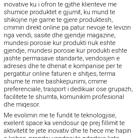
inovative ku i ofron te gjithe klienteve me
shumice produktet e gjumit, ku mund te
shikojne nje game te gjere produktesh,
cmimin direkt online pa patur nevoje te levizin
nga vendi, sasite dhe gjendje magazine,
mundesi porosie kur produkti nuk eshte
gjendje, mundesi porosie kur produkti eshte
jashte permasave standarte, vendosjen e
adreses dhe te dhenat e kompanise per te
pergatitur online faturen e shitjes, terma
shume te mire bashkepunimi, cmime
preferenciale, trasport i dedikuar ose grupazh,
facilitete te shumta, komunikim profesional
dhe miqesor.
Me evolimin me te fundit te teknologjise,
exelent space ka vendosur qe prej fillimit te
aktivitetit te jete inovativ dhe te hece me hapin