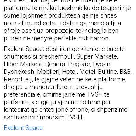
e kohes, prandaj vendosi te ndertoje kete
platforme te mrekullueshme ku do te gjeni nje
sumellojshmeri produktesh qe nje shites
normal mund edhe ti dale nga mendja tjua
ofroje ose tjua propozoje, teknologjia ben
punen ne menyre perfekte nuk harron.
Exelent Space. deshiron qe klientet e saje te
shumices si preshembull, Super Markete,
Hiper Markete, Qendra Tregtare, Dyqan
Dyshekesh, Mobileri, Hotel, Motel, Bujtine, B&B,
Resort, etj, te gjejne veten ne kete platforme,
dhe pa u munduar fare, mareveshje
preferenciale, cmime jane me TVSH te
perfshire, kjo gje ju vjen ne ndihme per
lehtesirat qe shteti jone ofrone, si shpenzime
ashtu edhe rimbursim TVSH.
Exelent Space