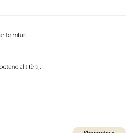
 të rritur:
encialit të tij.