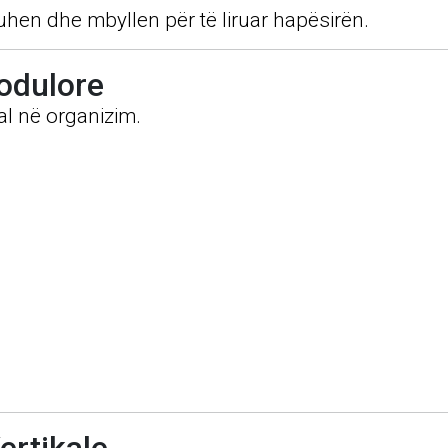
uhen dhe mbyllen për të liruar hapësirën.
Modulore
mal në organizim.