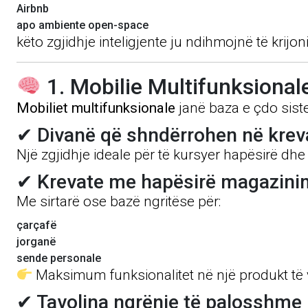
Airbnb
apo ambiente open-space
këto zgjidhje inteligjente ju ndihmojnë të krijo
1. Mobilie Multifunksional
Mobiliet multifunksionale
janë baza e çdo sist
✔ Divanë që shndërrohen në krev
Një zgjidhje ideale për të kursyer hapësirë dhe 
✔ Krevate me hapësirë magazini
Me sirtarë ose bazë ngritëse për:
çarçafë
jorganë
sende personale
Maksimum funksionalitet në një produkt të
✔ Tavolina ngrënie të palosshme