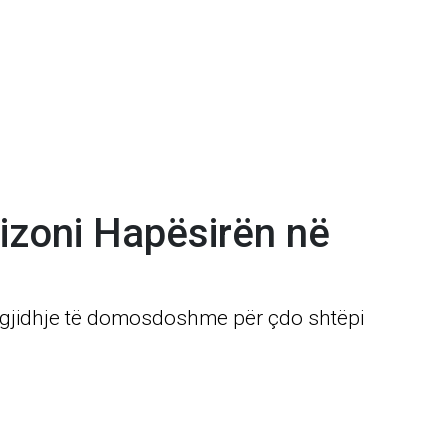
izoni Hapësirën në
zgjidhje të domosdoshme për çdo shtëpi