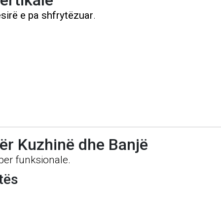
ertikale
sirë e pa shfrytëzuar
.
 për Kuzhinë dhe Banjë
er funksionale.
tës