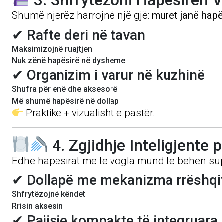
3. Shfrytëzoni Hapësirën V
Shumë njerëz harrojnë një gjë:
muret janë hapë
✔ Rafte deri në tavan
Maksimizojnë ruajtjen
Nuk zënë hapësirë në dysheme
✔ Organizim i varur në kuzhinë
Shufra për enë dhe aksesorë
Më shumë hapësirë në dollap
Praktike + vizualisht e pastër.
4. Zgjidhje Inteligjente
Edhe hapësirat më të vogla mund të bëhen sup
✔ Dollapë me mekanizma rrëshqi
Shfrytëzojnë këndet
Rrisin aksesin
✔ Pajisje kompakte të integruara