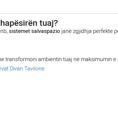
 hapësirën tuaj?
bnb,
sistemet salvaspazio
janë zgjidhja perfekte për
e transformoni ambientin tuaj në maksimumin e pot
vat Divan Tavilone