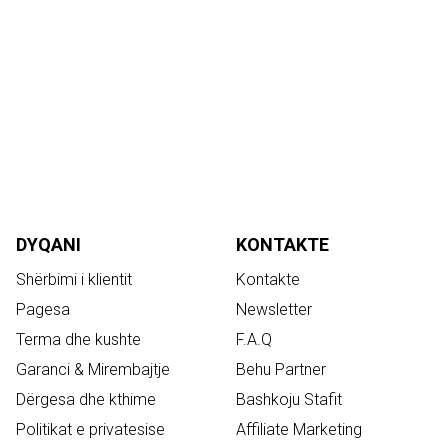
DYQANI
KONTAKTE
Shërbimi i klientit
Kontakte
Pagesa
Newsletter
Terma dhe kushte
F.A.Q
Garanci & Mirembajtje
Behu Partner
Dërgesa dhe kthime
Bashkoju Stafit
Politikat e privatesise
Affiliate Marketing