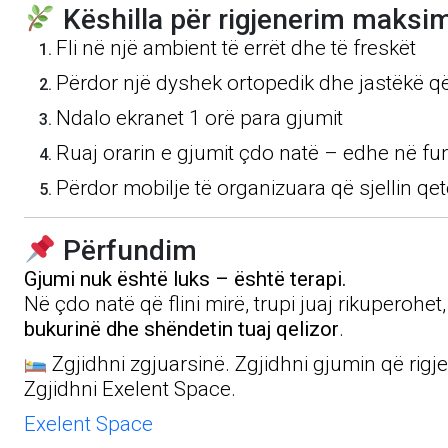
Këshilla për rigjenerim maksim
Fli në një ambient të errët dhe të freskët
Përdor një dyshek ortopedik dhe jastëkë 
Ndalo ekranet 1 orë para gjumit
Ruaj orarin e gjumit çdo natë – edhe në fu
Përdor mobilje të organizuara që sjellin q
Përfundim
Gjumi nuk është luks – është terapi.
Në çdo natë që flini mirë, trupi juaj rikuperohe
bukurinë dhe shëndetin tuaj qelizor
.
Zgjidhni zgjuarsinë. Zgjidhni gjumin që rigj
Zgjidhni Exelent Space.
Exelent Space