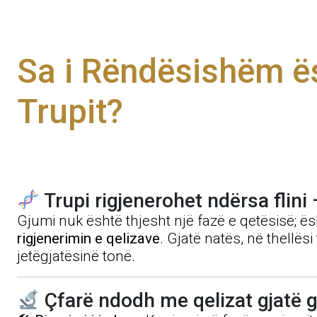
Sa i Rëndësishëm ës
Trupit?
Trupi rigjenerohet ndërsa flini
Gjumi nuk është thjesht një fazë e qetësisë; ë
rigjenerimin e qelizave
. Gjatë natës, në thellë
jetëgjatësinë tonë.
Çfarë ndodh me qelizat gjatë 