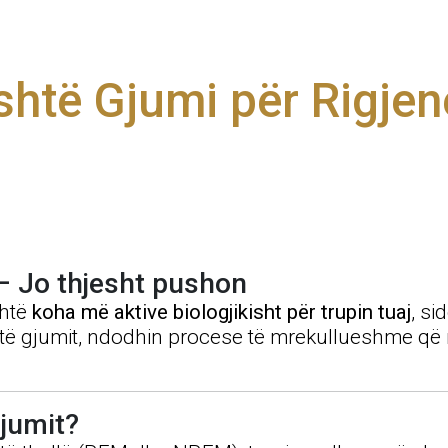
htë Gjumi për Rigjene
 – Jo thjesht pushon
shtë
koha më aktive biologjikisht për trupin tuaj
, si
si të gjumit, ndodhin procese të mrekullueshme që
gjumit?