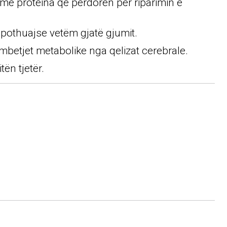
më proteina që përdoren për riparimin e
et pothuajse vetëm gjatë gjumit.
r mbetjet metabolike nga qelizat cerebrale.
tën tjetër.