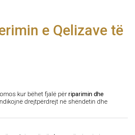
rimin e Qelizave të
domos kur bëhet fjalë për
riparimin dhe
 ndikojnë drejtpërdrejt në shëndetin dhe