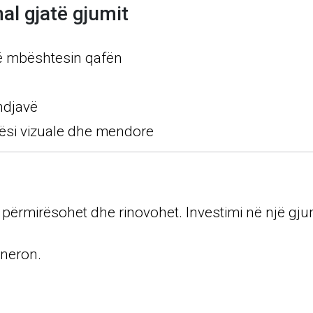
al gjatë gjumit
që mbështesin qafën
ndjavë
etësi vizuale dhe mendore
t, përmirësohet dhe rinovohet. Investimi në një gju
eneron.