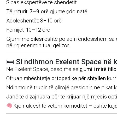
Sipas ekspertëve të shëndetit:
Të rriturit:
7–9 orë
gjumë çdo natë
Adoleshentët: 8–10 orë
Fëmijët: 10–12 orë
Gjumi me
cilësi
është po aq i rëndësishëm sa ed
në rigjenerimin tuaj qelizor.
🛏 Si ndihmon Exelent Space në 
Në Exelent Space, besojmë se
gjumi i mirë fill
Ofruan
mbështetje ortopedike për shtyllën kurr
Ndihmojnë trupin të çlirojë presionin në pikat 
Janë të dizajnuara për të krijuar një mjedis opt
Kjo nuk është vetëm komoditet – është
kuj