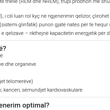
 të thellë (REM dhe NREM), trupi prodhon më shu
, i cili luan rol kyç në rigjenerimin qelizor, çliroh
 (sistemi glinfatik) punon gjatë natës për të hequ
e qelizave – rikthejnë kapacitetin energjetik për di
ë?
ë:
jve dhe organeve
jet telomerëve)
eti, kanceri, sëmundjet kardiovaskulare
jenerim optimal?