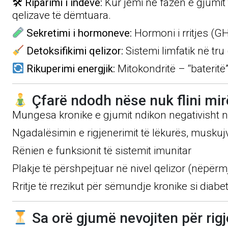
🛠
Riparimi i indeve:
Kur jemi në fazën e gjumit
qelizave të dëmtuara.
Sekretimi i hormoneve:
Hormoni i rritjes (GH)
Detoksifikimi qelizor:
Sistemi limfatik në tru
Rikuperimi energjik:
Mitokondritë – “bateritë” 
Çfarë ndodh nëse nuk flini mir
Mungesa kronike e gjumit ndikon negativisht n
Ngadalësimin e rigjenerimit të lëkurës, musku
Rënien e funksionit të sistemit imunitar
Plakje të përshpejtuar në nivel qelizor (nëpërm
Rritje të rrezikut për sëmundje kronike si diab
Sa orë gjumë nevojiten për rig