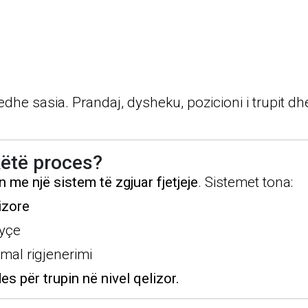
he sasia. Prandaj, dysheku, pozicioni i trupit dhe 
këtë proces?
on me një sistem të zgjuar fjetjeje
. Sistemet tona:
izore
kyçe
imal rigjenerimi
des për trupin në nivel qelizor.