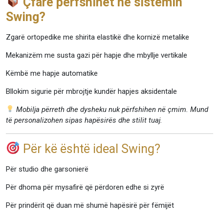
Çfarë përfshihet në sistemin
Swing?
Zgarë ortopedike me shirita elastikë dhe kornizë metalike
Mekanizëm me susta gazi për hapje dhe mbyllje vertikale
Këmbë me hapje automatike
Bllokim sigurie për mbrojtje kundër hapjes aksidentale
Mobilja përreth dhe dysheku nuk përfshihen në çmim. Mund
të personalizohen sipas hapësirës dhe stilit tuaj.
Për kë është ideal Swing?
Për studio dhe garsonierë
Për dhoma për mysafirë që përdoren edhe si zyrë
Për prindërit që duan më shumë hapësirë për fëmijët