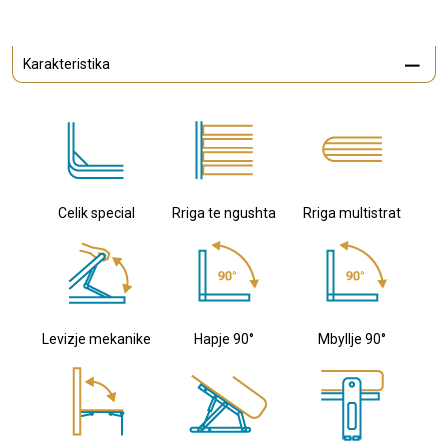
Karakteristika
Celik special
Rriga te ngushta
Rriga multistrat
Levizje mekanike
Hapje 90°
Mbyllje 90°