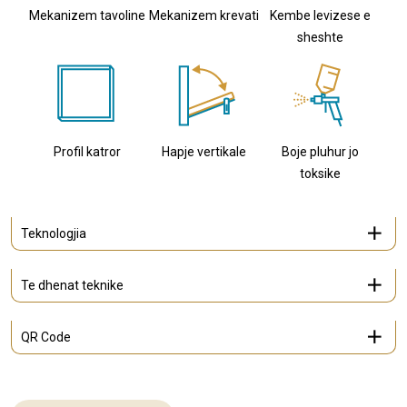
Mekanizem tavoline
Mekanizem krevati
Kembe levizese e
sheshte
Profil katror
Hapje vertikale
Boje pluhur jo
toksike
Teknologjia
Te dhenat teknike
QR Code