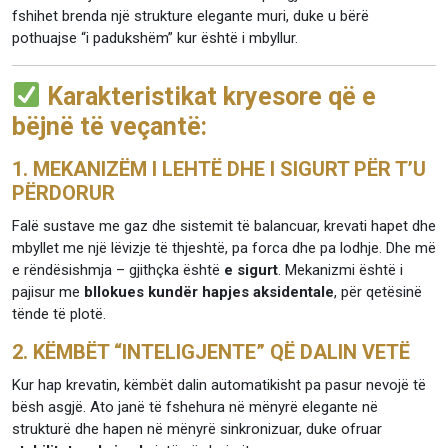
fshihet brenda një strukture elegante muri, duke u bërë
pothuajse “i padukshëm” kur është i mbyllur.
Karakteristikat kryesore që e
bëjnë të veçantë:
1. MEKANIZËM I LEHTË DHE I SIGURT PËR T’U
PËRDORUR
Falë sustave me gaz dhe sistemit të balancuar, krevati hapet dhe
mbyllet me një lëvizje të thjeshtë, pa forca dhe pa lodhje. Dhe më
e rëndësishmja – gjithçka është
e sigurt
. Mekanizmi është i
pajisur me
bllokues kundër hapjes aksidentale
, për qetësinë
tënde të plotë.
2. KËMBËT “INTELIGJENTE” QË DALIN VETË
Kur hap krevatin, këmbët dalin automatikisht pa pasur nevojë të
bësh asgjë. Ato janë të fshehura në mënyrë elegante në
strukturë dhe hapen në mënyrë sinkronizuar, duke ofruar