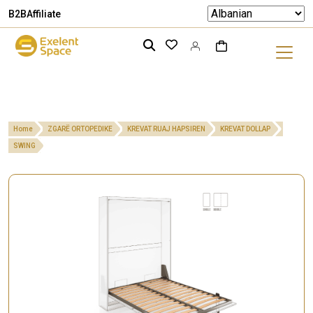
B2B
Affiliate
Home
ZGARË ORTOPEDIKE
KREVAT RUAJ HAPSIREN
KREVAT DOLLAP
SWING