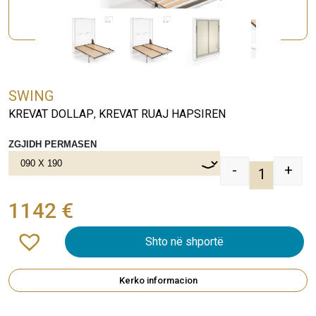
SWING
KREVAT DOLLAP
KREVAT RUAJ HAPSIREN
,
ZGJIDH PERMASEN
-
+
SWING qua
1142
€
Shto në shportë
Kerko informacion