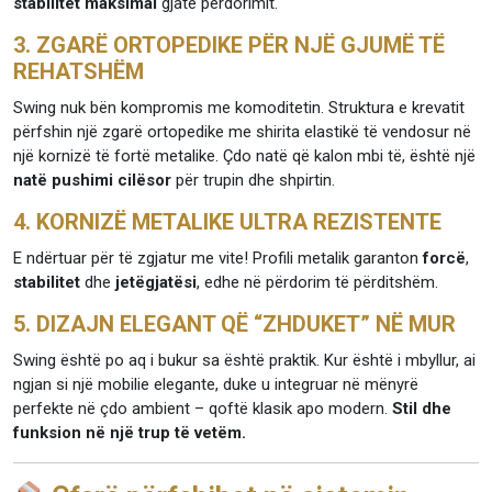
stabilitet maksimal
gjatë përdorimit.
3. ZGARË ORTOPEDIKE PËR NJË GJUMË TË
REHATSHËM
Swing nuk bën kompromis me komoditetin. Struktura e krevatit
përfshin një zgarë ortopedike me shirita elastikë të vendosur në
një kornizë të fortë metalike. Çdo natë që kalon mbi të, është një
natë pushimi cilësor
për trupin dhe shpirtin.
4. KORNIZË METALIKE ULTRA REZISTENTE
E ndërtuar për të zgjatur me vite! Profili metalik garanton
forcë
,
stabilitet
dhe
jetëgjatësi
, edhe në përdorim të përditshëm.
5. DIZAJN ELEGANT QË “ZHDUKET” NË MUR
Swing është po aq i bukur sa është praktik. Kur është i mbyllur, ai
ngjan si një mobilie elegante, duke u integruar në mënyrë
perfekte në çdo ambient – qoftë klasik apo modern.
Stil dhe
funksion në një trup të vetëm.