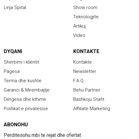
Linja Spital
Show room
Teknologjite
Artikuj
Video
DYQANI
KONTAKTE
Shërbimi i klientit
Kontakte
Pagesa
Newsletter
Terma dhe kushte
F.A.Q
Garanci & Mirembajtje
Behu Partner
Dërgesa dhe kthime
Bashkoju Stafit
Politikat e privatesise
Affiliate Marketing
ABONOHU
Perditesohu mbi te rejat dhe ofertat