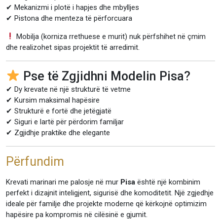
✔ Mekanizmi i plotë i hapjes dhe mbylljes
✔ Pistona dhe menteza të përforcuara
Mobilja (korniza rrethuese e murit) nuk përfshihet në çmim
dhe realizohet sipas projektit të arredimit.
Pse të Zgjidhni Modelin Pisa?
✔ Dy krevate në një strukturë të vetme
✔ Kursim maksimal hapësire
✔ Strukturë e fortë dhe jetëgjatë
✔ Siguri e lartë për përdorim familjar
✔ Zgjidhje praktike dhe elegante
Përfundim
Krevati marinari me palosje në mur
Pisa
është një kombinim
perfekt i dizajnit inteligjent, sigurisë dhe komoditetit. Një zgjedhje
ideale për familje dhe projekte moderne që kërkojnë optimizim
hapësire pa kompromis në cilësinë e gjumit.