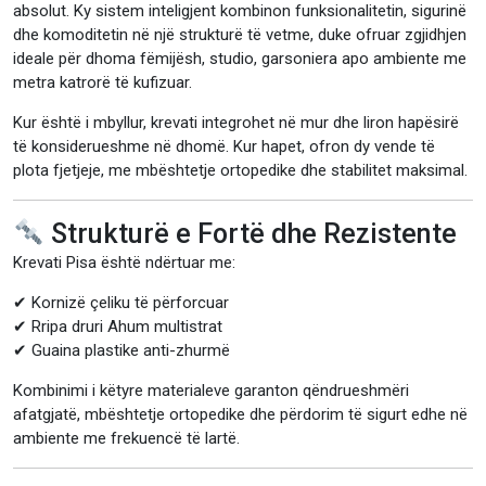
absolut. Ky sistem inteligjent kombinon funksionalitetin, sigurinë
dhe komoditetin në një strukturë të vetme, duke ofruar zgjidhjen
ideale për dhoma fëmijësh, studio, garsoniera apo ambiente me
metra katrorë të kufizuar.
Kur është i mbyllur, krevati integrohet në mur dhe liron hapësirë
të konsiderueshme në dhomë. Kur hapet, ofron dy vende të
plota fjetjeje, me mbështetje ortopedike dhe stabilitet maksimal.
Strukturë e Fortë dhe Rezistente
Krevati Pisa është ndërtuar me:
✔ Kornizë çeliku të përforcuar
✔ Rripa druri Ahum multistrat
✔ Guaina plastike anti-zhurmë
Kombinimi i këtyre materialeve garanton qëndrueshmëri
afatgjatë, mbështetje ortopedike dhe përdorim të sigurt edhe në
ambiente me frekuencë të lartë.