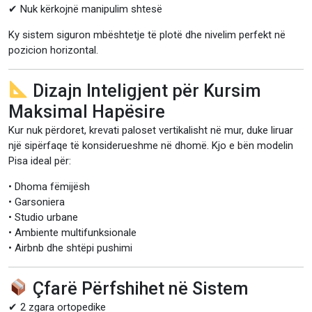
✔ Nuk kërkojnë manipulim shtesë
Ky sistem siguron mbështetje të plotë dhe nivelim perfekt në
pozicion horizontal.
Dizajn Inteligjent për Kursim
Maksimal Hapësire
Kur nuk përdoret, krevati paloset vertikalisht në mur, duke liruar
një sipërfaqe të konsiderueshme në dhomë. Kjo e bën modelin
Pisa ideal për:
• Dhoma fëmijësh
• Garsoniera
• Studio urbane
• Ambiente multifunksionale
• Airbnb dhe shtëpi pushimi
Çfarë Përfshihet në Sistem
✔ 2 zgara ortopedike