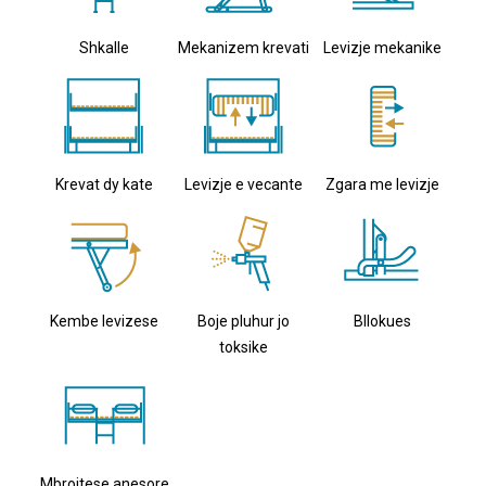
Shkalle
Mekanizem krevati
Levizje mekanike
Krevat dy kate
Levizje e vecante
Zgara me levizje
Kembe levizese
Boje pluhur jo
Bllokues
toksike
Mbrojtese anesore