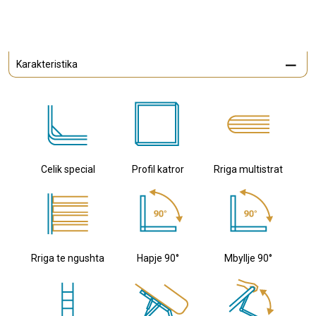
Karakteristika
Celik special
Profil katror
Rriga multistrat
Rriga te ngushta
Hapje 90°
Mbyllje 90°