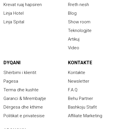
Krevat ruaj hapsiren
Rreth nesh
Linja Hotel
Blog
Linja Spital
Show room
Teknologjite
Artikuj
Video
DYQANI
KONTAKTE
Shërbimi i klientit
Kontakte
Pagesa
Newsletter
Terma dhe kushte
F.A.Q
Garanci & Mirembajtje
Behu Partner
Dërgesa dhe kthime
Bashkoju Stafit
Politikat e privatesise
Affiliate Marketing