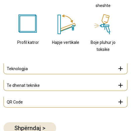
sheshte
Profil katror
Hapje vertikale
Boje pluhur jo
toksike
Teknologjia
Te dhenat teknike
QR Code
Shpërndaj
>