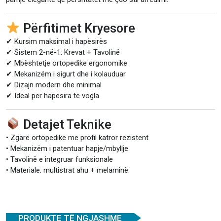
Përfitimet Kryesore
✔ Kursim maksimal i hapësirës
✔ Sistem 2-në-1: Krevat + Tavolinë
✔ Mbështetje ortopedike ergonomike
✔ Mekanizëm i sigurt dhe i kolauduar
✔ Dizajn modern dhe minimal
✔ Ideal për hapësira të vogla
Detajet Teknike
• Zgarë ortopedike me profil katror rezistent
• Mekanizëm i patentuar hapje/mbyllje
• Tavolinë e integruar funksionale
• Materiale: multistrat ahu + melaminë
PRODUKTE TË NGJASHME