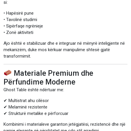
si:
• Hapësirë pune
• Tavolinë studimi
• Sipërfaqe ngrënieje
• Zonë aktiviteti
Ajo është e stabilizuar dhe e integruar në mënyrë inteligjente në
mekanizëm, duke mos kërkuar manipulime shtesë gjatë
transformimit.
Materiale Premium dhe
Përfundime Moderne
Ghost Table është ndërtuar me:
✔ Multistrat ahu cilësor
✔ Melaminë rezistente
✔ Strukturë metalike e përforcuar
Kombinimi i materialeve garanton jetëgjatësi, rezistencë dhe një
pamje elegante që përshtatet me çdo stil arredimi.