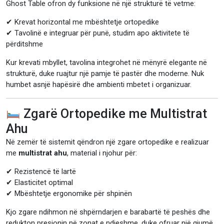
Ghost Table ofron dy funksione në një strukturë të vetme:
✔ Krevat horizontal me mbështetje ortopedike
✔ Tavolinë e integruar për punë, studim apo aktivitete të
përditshme
Kur krevati mbyllet, tavolina integrohet në mënyrë elegante në
strukturë, duke ruajtur një pamje të pastër dhe moderne. Nuk
humbet asnjë hapësirë dhe ambienti mbetet i organizuar.
Zgarë Ortopedike me Multistrat
Ahu
Në zemër të sistemit qëndron një zgare ortopedike e realizuar
me
multistrat ahu
, material i njohur për:
✔ Rezistencë të lartë
✔ Elasticitet optimal
✔ Mbështetje ergonomike për shpinën
Kjo zgare ndihmon në shpërndarjen e barabartë të peshës dhe
redukton presionin në zonat e ndjeshme, duke ofruar një gjumë