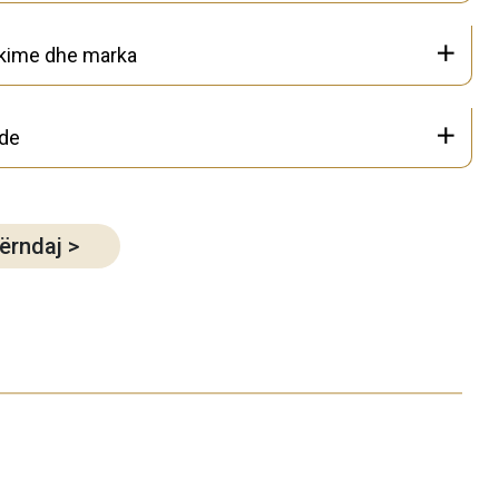
ikime dhe marka
de
ërndaj
>