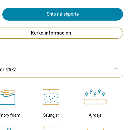
Shto në shportë
Kerko informacion
eristika
mory foam
Sfungjer
Ajrosje