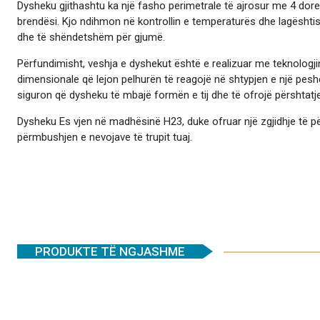
Dysheku gjithashtu ka një fasho perimetrale të ajrosur me 4 dorez
brendësi. Kjo ndihmon në kontrollin e temperaturës dhe lagështisë
dhe të shëndetshëm për gjumë.
Përfundimisht, veshja e dyshekut është e realizuar me teknologjin
dimensionale që lejon pelhurën të reagojë në shtypjen e një peshë 
siguron që dysheku të mbajë formën e tij dhe të ofrojë përshta
Dysheku Es vjen në madhësinë H23, duke ofruar një zgjidhje të pë
përmbushjen e nevojave të trupit tuaj.
PRODUKTE TË NGJASHME