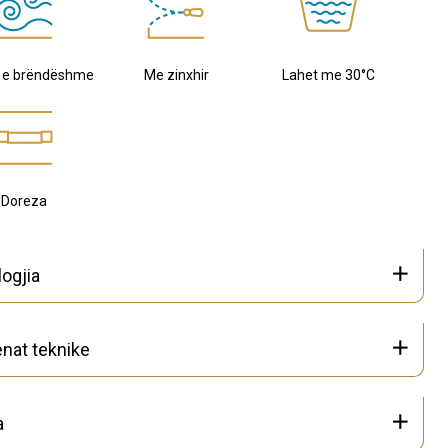
e e brëndëshme
Me zinxhir
Lahet me 30°C
Doreza
ogjia
nat teknike
a