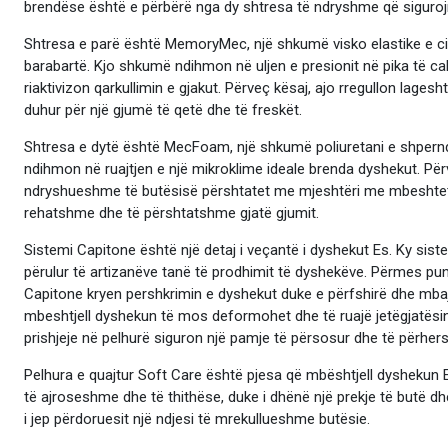
brendëse është e përbërë nga dy shtresa të ndryshme që siguro
Shtresa e parë është MemoryMec, një shkumë visko elastike e ci
barabartë. Kjo shkumë ndihmon në uljen e presionit në pika të ca
riaktivizon qarkullimin e gjakut. Përveç kësaj, ajo rregullon lagesh
duhur për një gjumë të qetë dhe të freskët.
Shtresa e dytë është MecFoam, një shkumë poliuretani e shpernda
ndihmon në ruajtjen e një mikroklime ideale brenda dyshekut. Për
ndryshueshme të butësisë përshtatet me mjeshtëri me mbeshtetje
rehatshme dhe të përshtatshme gjatë gjumit.
Sistemi Capitone është një detaj i veçantë i dyshekut Es. Ky sis
përulur të artizanëve tanë të prodhimit të dyshekëve. Përmes pu
Capitone kryen pershkrimin e dyshekut duke e përfshirë dhe mbaj
mbeshtjell dyshekun të mos deformohet dhe të ruajë jetëgjatësinë
prishjeje në pelhurë siguron një pamje të përsosur dhe të përher
Pelhura e quajtur Soft Care është pjesa që mbështjell dyshekun E
të ajroseshme dhe të thithëse, duke i dhënë një prekje të butë d
i jep përdoruesit një ndjesi të mrekullueshme butësie.