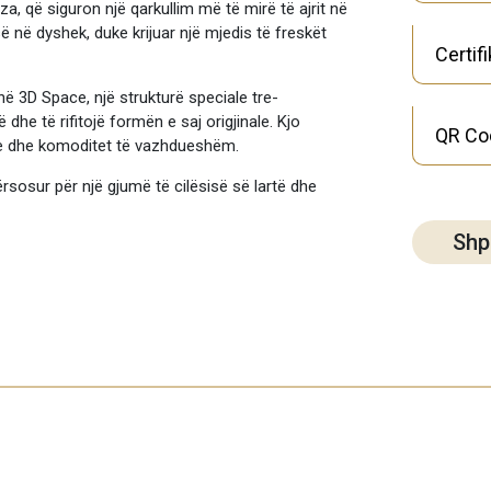
a, që siguron një qarkullim më të mirë të ajrit në
 në dyshek, duke krijuar një mjedis të freskët
Certif
ë 3D Space, një strukturë speciale tre-
dhe të rifitojë formën e saj origjinale. Kjo
QR Co
tje dhe komoditet të vazhdueshëm.
rsosur për një gjumë të cilësisë së lartë dhe
Shp