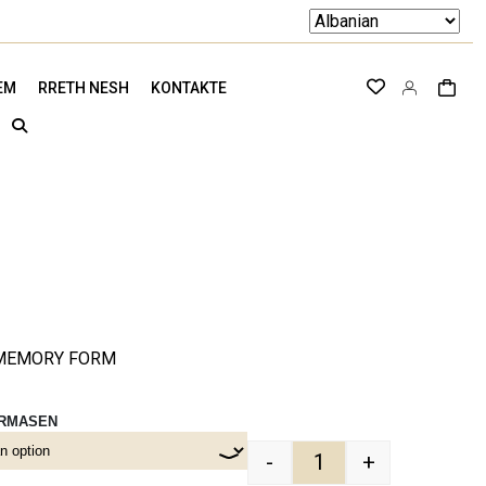
EM
RRETH NESH
KONTAKTE
MEMORY FORM
ERMASEN
-
+
ES quantity