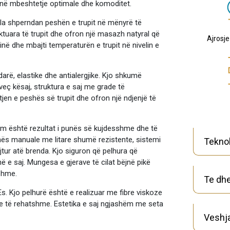
jnë mbeshtetje optimale dhe komoditet.
la shperndan peshën e trupit në mënyrë të
ktuara të trupit dhe ofron një masazh natyral që
Ajrosj
tinë dhe mbajti temperaturën e trupit në nivelin e
rë, elastike dhe antialergjike. Kjo shkumë
veç kësaj, struktura e saj me grade të
n e peshës së trupit dhe ofron një ndjenjë të
tem është rezultat i punës së kujdesshme dhe të
nës manuale me litare shumë rezistente, sistemi
Teknol
tur atë brenda. Kjo siguron që pelhura që
 e saj. Mungesa e gjerave të cilat bëjnë pikë
shme.
Te dhe
s. Kjo pelhurë është e realizuar me fibre viskoze
he të rehatshme. Estetika e saj ngjashëm me seta
Veshj