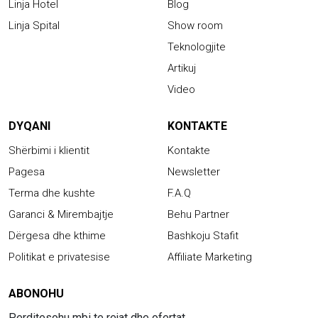
Linja Hotel
Blog
Linja Spital
Show room
Teknologjite
Artikuj
Video
DYQANI
KONTAKTE
Shërbimi i klientit
Kontakte
Pagesa
Newsletter
Terma dhe kushte
F.A.Q
Garanci & Mirembajtje
Behu Partner
Dërgesa dhe kthime
Bashkoju Stafit
Politikat e privatesise
Affiliate Marketing
ABONOHU
Perditesohu mbi te rejat dhe ofertat