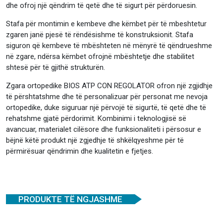
dhe ofroj një qëndrim të qetë dhe të sigurt për përdoruesin.
Stafa për montimin e kembeve dhe këmbet për të mbeshtetur
zgaren janë pjesë të rëndësishme të konstruksionit. Stafa
siguron që kembeve të mbështeten në mënyrë të qëndrueshme
në zgare, ndërsa këmbet ofrojnë mbështetje dhe stabilitet
shtesë për të gjithë strukturën.
Zgara ortopedike BIOS ATP CON REGOLATOR ofron një zgjidhje
të përshtatshme dhe të personalizuar për personat me nevoja
ortopedike, duke siguruar një përvojë të sigurtë, të qetë dhe të
rehatshme gjatë përdorimit. Kombinimi i teknologjisë së
avancuar, materialet cilësore dhe funksionaliteti i përsosur e
bëjnë këtë produkt një zgjedhje të shkëlqyeshme për të
përmirësuar qëndrimin dhe kualitetin e fjetjes.
PRODUKTE TË NGJASHME