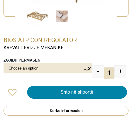
BIOS ATP CON REGOLATOR
KREVAT LEVIZJE MEKANIKE
ZGJIDH PERMASEN
-
+
BIOS ATP 
Shto në shportë
Kerko informacion