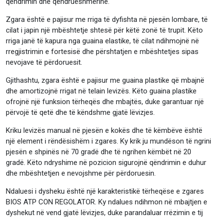
qëndrimin dhe qëndrueshmërinë.
Zgara është e pajisur me rriga të dyfishta në pjesën lombare, të
cilat i japin një mbështetje shtesë për këtë zonë të trupit. Këto
rriga janë të kapura nga guaina elastike, të cilat ndihmojnë në
rregjistrimin e fortesisë dhe përshtatjen e mbështetjes sipas
nevojave të përdoruesit.
Gjithashtu, zgara është e pajisur me guaina plastike që mbajnë
dhe amortizojnë rrigat në telain levizës. Këto guaina plastike
ofrojnë një funksion tërheqës dhe mbajtës, duke garantuar një
përvojë të qetë dhe të këndshme gjatë lëvizjes.
Kriku levizës manual në pjesën e kokës dhe të këmbëve është
një element i rëndësishëm i zgares. Ky krik ju mundëson të ngrini
pjesën e shpinës në 70 gradë dhe të ngrihen këmbët në 20
gradë. Këto ndryshime në pozicion sigurojnë qëndrimin e duhur
dhe mbështetjen e nevojshme për përdoruesin.
Ndaluesi i dysheku është një karakteristikë tërheqëse e zgares
BIOS ATP CON REGOLATOR. Ky ndalues ndihmon në mbajtjen e
dyshekut në vend gjatë lëvizjes, duke parandaluar rrëzimin e tij