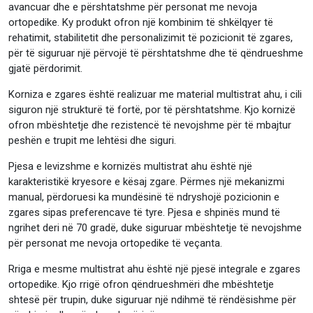
avancuar dhe e përshtatshme për personat me nevoja
ortopedike. Ky produkt ofron një kombinim të shkëlqyer të
rehatimit, stabilitetit dhe personalizimit të pozicionit të zgares,
për të siguruar një përvojë të përshtatshme dhe të qëndrueshme
gjatë përdorimit.
Korniza e zgares është realizuar me material multistrat ahu, i cili
siguron një strukturë të fortë, por të përshtatshme. Kjo kornizë
ofron mbështetje dhe rezistencë të nevojshme për të mbajtur
peshën e trupit me lehtësi dhe siguri.
Pjesa e levizshme e kornizës multistrat ahu është një
karakteristikë kryesore e kësaj zgare. Përmes një mekanizmi
manual, përdoruesi ka mundësinë të ndryshojë pozicionin e
zgares sipas preferencave të tyre. Pjesa e shpinës mund të
ngrihet deri në 70 gradë, duke siguruar mbështetje të nevojshme
për personat me nevoja ortopedike të veçanta.
Rriga e mesme multistrat ahu është një pjesë integrale e zgares
ortopedike. Kjo rrigë ofron qëndrueshmëri dhe mbështetje
shtesë për trupin, duke siguruar një ndihmë të rëndësishme për