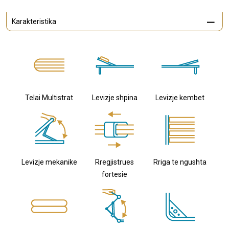
Karakteristika
Telai Multistrat
Levizje shpina
Levizje kembet
Levizje mekanike
Rregjistrues
Rriga te ngushta
fortesie