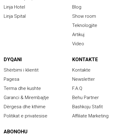
Linja Hotel
Blog
Linja Spital
Show room
Teknologjite
Artikuj
Video
DYQANI
KONTAKTE
Shërbimi i klientit
Kontakte
Pagesa
Newsletter
Terma dhe kushte
F.A.Q
Garanci & Mirembajtje
Behu Partner
Dërgesa dhe kthime
Bashkoju Stafit
Politikat e privatesise
Affiliate Marketing
ABONOHU