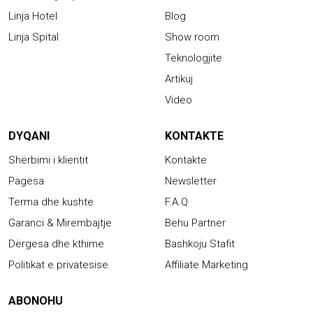
Linja Hotel
Blog
Linja Spital
Show room
Teknologjite
Artikuj
Video
DYQANI
KONTAKTE
Shërbimi i klientit
Kontakte
Pagesa
Newsletter
Terma dhe kushte
F.A.Q
Garanci & Mirembajtje
Behu Partner
Dërgesa dhe kthime
Bashkoju Stafit
Politikat e privatesise
Affiliate Marketing
ABONOHU