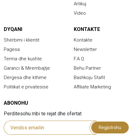
Artikuj
Video
DYQANI
KONTAKTE
Shërbimi i klientit
Kontakte
Pagesa
Newsletter
Terma dhe kushte
F.A.Q
Garanci & Mirembajtje
Behu Partner
Dërgesa dhe kthime
Bashkoju Stafit
Politikat e privatesise
Affiliate Marketing
ABONOHU
Perditesohu mbi te rejat dhe ofertat
Regjistrohu