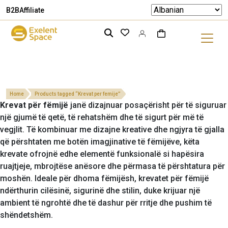
B2B
Affiliate
Home
Products tagged “Krevat per femije”
Krevat për fëmijë
janë dizajnuar posaçërisht për të siguruar
një gjumë të qetë, të rehatshëm dhe të sigurt për më të
vegjlit. Të kombinuar me dizajne kreative dhe ngjyra të gjalla
që përshtaten me botën imagjinative të fëmijëve, këta
krevate ofrojnë edhe elementë funksionalë si hapësira
ruajtjeje, mbrojtëse anësore dhe përmasa të përshtatura për
moshën. Ideale për dhoma fëmijësh, krevatet për fëmijë
ndërthurin cilësinë, sigurinë dhe stilin, duke krijuar një
ambient të ngrohtë dhe të dashur për rritje dhe pushim të
shëndetshëm.