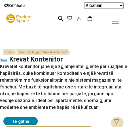
B2B
Affiliate
Home
Products tagged “Krevat kontenitor”
Krevat Kontenitor
Krevatët kontenitor janë një zgjidhje inteligjente për ruajtjen e
hapësirës, duke kombinuar komoditetin e një krevati të
rehatshëm me funksionalitetin e një sistemi magazinimi të
fshehur. Me bazë të ngritshme ose sirtarë të integruar, ata
ofrojnë hapësirë të bollshme për çarçafë, jorganë apo
veshje sezonale. Ideal për apartamente, dhoma gjumi
moderne dhe ambiente me hapësirë të kufizuar.
Te gjitha