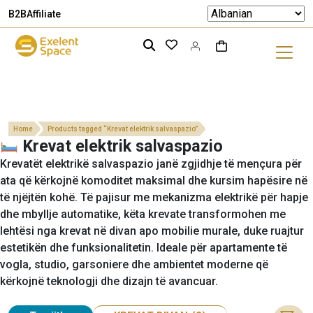
B2B
Affiliate
Home
Products tagged “Krevat elektrik salvaspazio”
Krevat elektrik salvaspazio
Krevatët elektrikë salvaspazio janë zgjidhje të mençura për
ata që kërkojnë komoditet maksimal dhe kursim hapësire në
të njëjtën kohë. Të pajisur me mekanizma elektrikë për hapje
dhe mbyllje automatike, këta krevate transformohen me
lehtësi nga krevat në divan apo mobilie murale, duke ruajtur
estetikën dhe funksionalitetin. Ideale për apartamente të
vogla, studio, garsoniere dhe ambientet moderne që
kërkojnë teknologji dhe dizajn të avancuar.