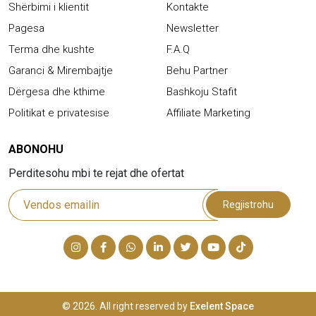
Shërbimi i klientit
Kontakte
Pagesa
Newsletter
Terma dhe kushte
F.A.Q
Garanci & Mirembajtje
Behu Partner
Dërgesa dhe kthime
Bashkoju Stafit
Politikat e privatesise
Affiliate Marketing
ABONOHU
Perditesohu mbi te rejat dhe ofertat
Regjistrohu
© 2026. All right reserved by
Exelent Space