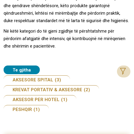
dhe qendrave shëndetësore, këto produkte garantojnë
qëndrueshmëri, lehtësi në mirëmbajtje dhe përdorim praktik,
duke respektuar standardet më të larta të sigurisë dhe higjienës.
Në këtë kategori do të gjeni zgjidhje të përshtatshme për
përdorim afatgjatë dhe intensiv, që kontribuojnë në mirëqenien
dhe shërimin e pacientëve.
Te gjitha
AKSESORE SPITAL
(3)
KREVAT PORTATIV & AKSESORE
(2)
AKSESOR PER HOTEL
(1)
PESHQIR
(1)