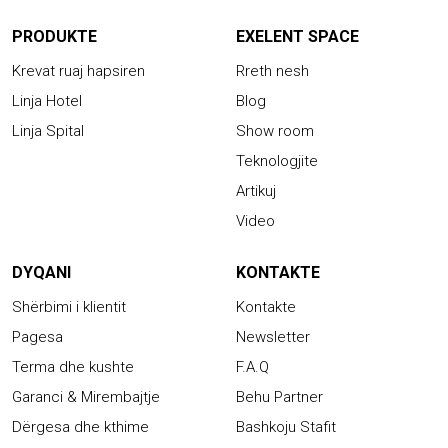
PRODUKTE
EXELENT SPACE
Krevat ruaj hapsiren
Rreth nesh
Linja Hotel
Blog
Linja Spital
Show room
Teknologjite
Artikuj
Video
DYQANI
KONTAKTE
Shërbimi i klientit
Kontakte
Pagesa
Newsletter
Terma dhe kushte
F.A.Q
Garanci & Mirembajtje
Behu Partner
Dërgesa dhe kthime
Bashkoju Stafit