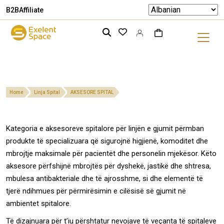
B2B
Affiliate
Home
Linja Spital
AKSESORE SPITAL
Kategoria e aksesoreve spitalore për linjën e gjumit përmban
produkte të specializuara që sigurojnë higjienë, komoditet dhe
mbrojtje maksimale për pacientët dhe personelin mjekësor. Këto
aksesore përfshijnë mbrojtës për dyshekë, jastikë dhe shtresa,
mbulesa antibakteriale dhe të ajrosshme, si dhe elementë të
tjerë ndihmues për përmirësimin e cilësisë së gjumit në
ambientet spitalore.
Të dizajnuara për t’iu përshtatur nevojave të veçanta të spitaleve