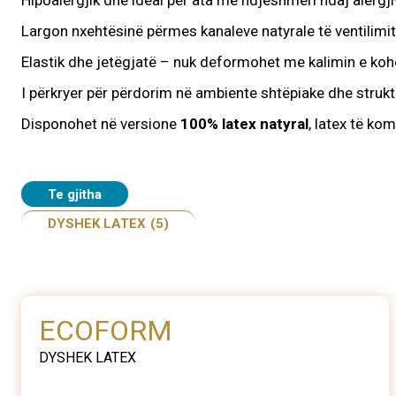
Hipoalergjik dhe ideal për ata me ndjeshmëri ndaj alergj
Largon nxehtësinë përmes kanaleve natyrale të ventilimit
Elastik dhe jetëgjatë – nuk deformohet me kalimin e ko
I përkryer për përdorim në ambiente shtëpiake dhe stru
Disponohet në versione
100% latex natyral
, latex të k
Te gjitha
DYSHEK LATEX
(5)
ECOFORM
DYSHEK LATEX