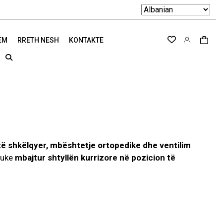
EM
RRETH NESH
KONTAKTE
 të shkëlqyer, mbështetje ortopedike dhe ventilim
duke
mbajtur shtyllën kurrizore në pozicion të