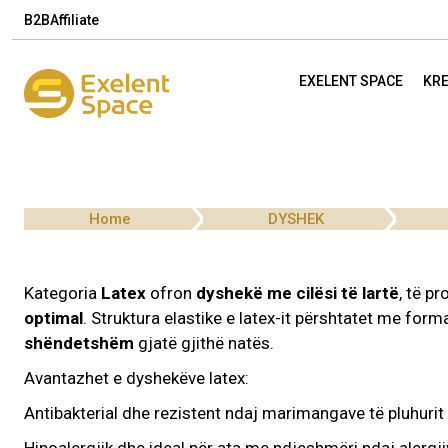
B2B
Affiliate
EXELENT SPACE
KRE
Home
DYSHEK
Kategoria
Latex
ofron
dyshekë me cilësi të lartë
, të p
optimal
. Struktura elastike e latex-it përshtatet me forma
shëndetshëm
gjatë gjithë natës.
Avantazhet e dyshekëve latex:
Antibakterial dhe rezistent ndaj marimangave të pluhurit