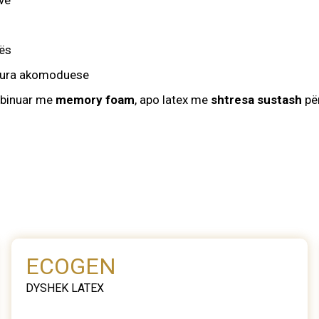
ive
hës
ktura akomoduese
ombinuar me
memory foam
, apo latex me
shtresa sustash
për
ECOGEN
DYSHEK LATEX