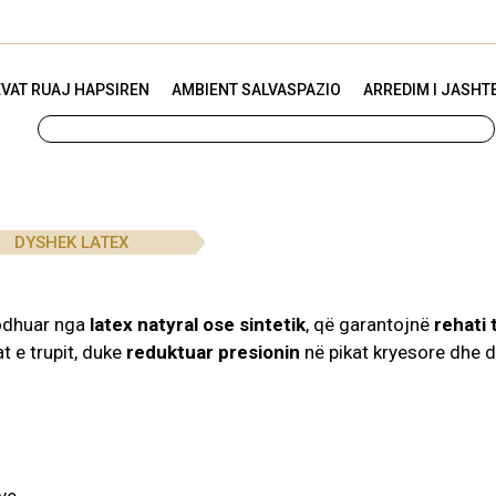
VAT RUAJ HAPSIREN
AMBIENT SALVASPAZIO
ARREDIM I JASHT
DYSHEK LATEX
rodhuar nga
latex natyral ose sintetik
, që garantojnë
rehati
t e trupit, duke
reduktuar presionin
në pikat kryesore dhe 