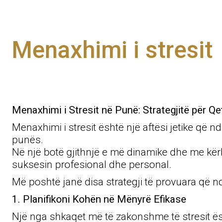
Menaxhimi i stresit
Menaxhimi i Stresit në Punë: Strategjitë për Qe
Menaxhimi i stresit është një aftësi jetike q
punës.
Në një botë gjithnjë e më dinamike dhe me kërke
suksesin profesional dhe personal.
Më poshtë janë disa strategji të provuara që 
1. Planifikoni Kohën në Mënyrë Efikase
Një nga shkaqet më të zakonshme të stresit ës