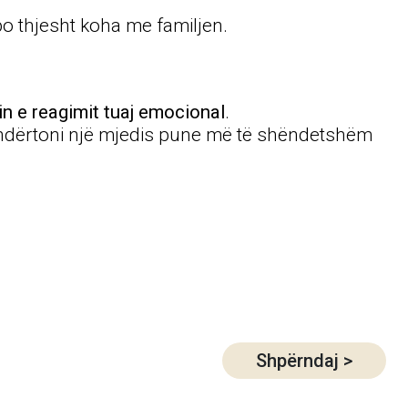
apo thjesht koha me familjen.
in e reagimit tuaj emocional
.
 të ndërtoni një mjedis pune më të shëndetshëm
Shpërndaj
>