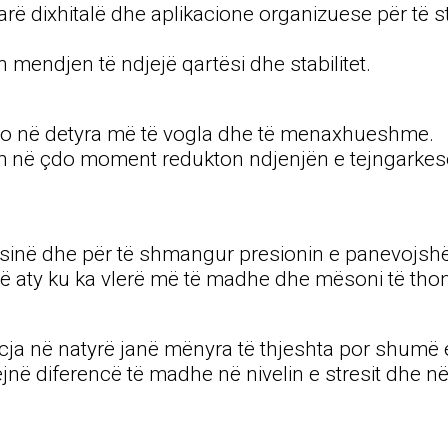
ndarë dixhitalë dhe aplikacione organizuese për të
 mendjen të ndjejë qartësi dhe stabilitet.
 ato në detyra më të vogla dhe të menaxhueshme.
 në çdo moment redukton ndjenjën e tejngarkesës 
etësinë dhe për të shmangur presionin e panevojsh
inë aty ku ka vlerë më të madhe dhe mësoni të thon
ecja në natyrë janë mënyra të thjeshta por shumë 
në diferencë të madhe në nivelin e stresit dhe në