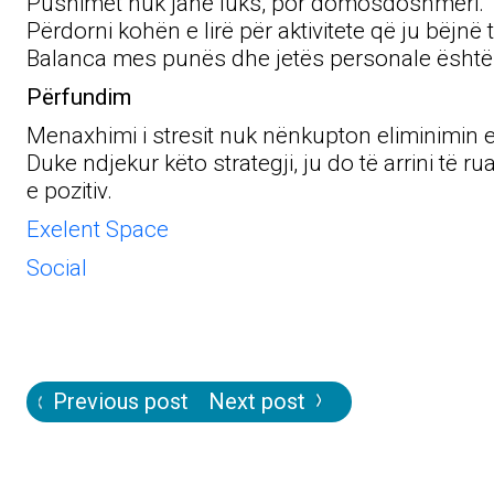
Pushimet nuk janë luks, por domosdoshmëri.
Përdorni kohën e lirë për aktivitete që ju bëjn
Balanca mes punës dhe jetës personale është ç
Përfundim
Menaxhimi i stresit nuk nënkupton eliminimin e p
Duke ndjekur këto strategji, ju do të arrini të
e pozitiv.
Exelent Space
Social
Post
Previous post
Next post
navigation