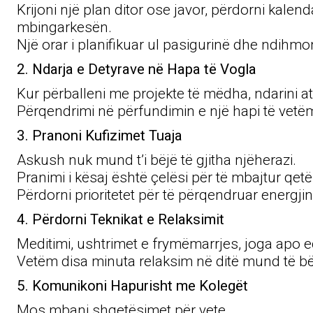
Krijoni një plan ditor ose javor, përdorni kale
mbingarkesën.
Një orar i planifikuar ul pasigurinë dhe ndihmon
2. Ndarja e Detyrave në Hapa të Vogla
Kur përballeni me projekte të mëdha, ndarini
Përqendrimi në përfundimin e një hapi të vetëm
3. Pranoni Kufizimet Tuaja
Askush nuk mund t’i bëjë të gjitha njëherazi.
Pranimi i kësaj është çelësi për të mbajtur q
Përdorni prioritetet për të përqendruar energj
4. Përdorni Teknikat e Relaksimit
Meditimi, ushtrimet e frymëmarrjes, joga apo 
Vetëm disa minuta relaksim në ditë mund të bëj
5. Komunikoni Hapurisht me Kolegët
Mos mbani shqetësimet për vete.