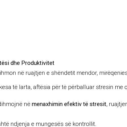
tësi dhe Produktivitet
ë ndihmon në ruajtjen e shëndetit mendor, mirëqe
sa të larta, aftësia për të përballuar stresin me 
ndihmojnë në
menaxhimin efektiv të stresit
, ruajtj
htë ndjenja e mungesës së kontrollit.