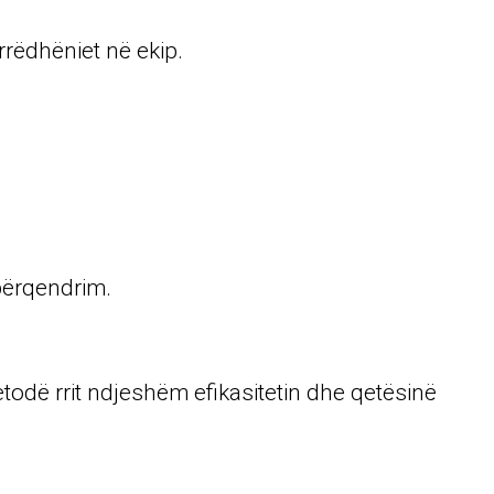
rëdhëniet në ekip.
 përqendrim.
todë rrit ndjeshëm efikasitetin dhe qetësinë