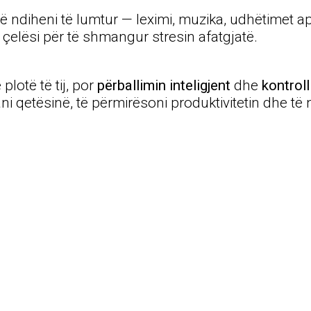
ë të ndiheni të lumtur — leximi, muzika, udhëtimet 
elësi për të shmangur stresin afatgjatë.
lotë të tij, por
përballimin inteligjent
dhe
kontroll
 ruani qetësinë, të përmirësoni produktivitetin dhe