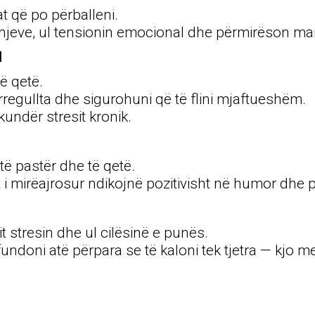
t që po përballeni.
hjeve, ul tensionin emocional dhe përmirëson mar
l
ë qetë.
 rregullta dhe sigurohuni që të flini mjaftueshëm.
kundër stresit kronik.
ë pastër dhe të qetë.
t i mirëajrosur ndikojnë pozitivisht në humor dhe
it stresin dhe ul cilësinë e punës.
ndoni atë përpara se të kaloni tek tjetra — kjo me