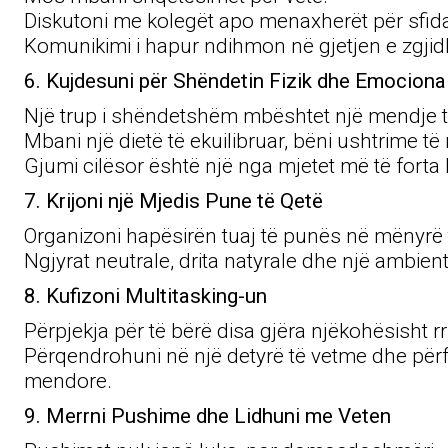
Diskutoni me kolegët apo menaxherët për sfida
Komunikimi i hapur ndihmon në gjetjen e zgjid
6. Kujdesuni për Shëndetin Fizik dhe Emociona
Një trup i shëndetshëm mbështet një mendje t
Mbani një dietë të ekuilibruar, bëni ushtrime të
Gjumi cilësor është një nga mjetet më të forta 
7. Krijoni një Mjedis Pune të Qetë
Organizoni hapësirën tuaj të punës në mënyrë t
Ngjyrat neutrale, drita natyrale dhe një ambien
8. Kufizoni Multitasking-un
Përpjekja për të bërë disa gjëra njëkohësisht rr
Përqendrohuni në një detyrë të vetme dhe përfu
mendore.
9. Merrni Pushime dhe Lidhuni me Veten