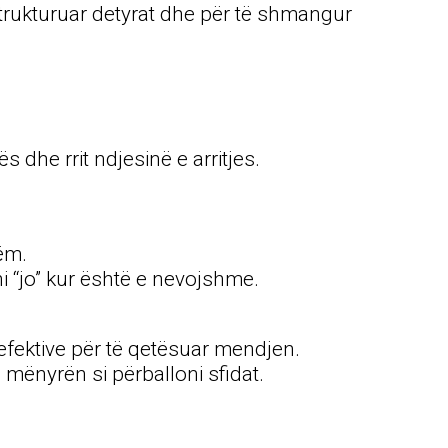
 strukturuar detyrat dhe për të shmangur
dhe rrit ndjesinë e arritjes.
ëm.
i “jo” kur është e nevojshme.
efektive për të qetësuar mendjen.
 mënyrën si përballoni sfidat.