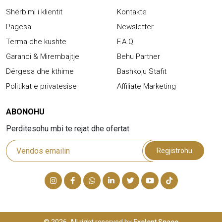
Shërbimi i klientit
Kontakte
Pagesa
Newsletter
Terma dhe kushte
F.A.Q
Garanci & Mirembajtje
Behu Partner
Dërgesa dhe kthime
Bashkoju Stafit
Politikat e privatesise
Affiliate Marketing
ABONOHU
Perditesohu mbi te rejat dhe ofertat
Regjistrohu
© 2026. All right reserved by
Exelent Space