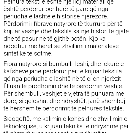
Pelhura tekstile është një lloj materiali që
është përdorur për herë të parë që nga
periudha e lashtë e historisë njerëzore.
Përdorimi i fibrave natyrore të tkurrura për të
krijuar veshje dhe tekstila ka një histori të gjatë
dhe të pasur në të gjithë botën. Kjo ka
ndodhur më herët se zhvillimi i materialeve
sintetike të sotme.
Fibra natyrore si bumbulli, leshi, dhe lëkurë e
kafshëve janë përdorur për të krijuar tekstila
që nga periudha e lashtë në të cilën njerëzit
filluan të prodhonin dhe të përdornin veshje.
Për shembull, veshjet e vjetra të punuara me
dorë, si qeleshat dhe ndryshët, janë shembuj
të hershëm të përdorimit të pelhurës tekstile.
Sidoqoftë, me kalimin e kohës dhe zhvillimin e
teknologjisë, u krijuan teknika të ndryshme për