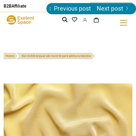
Post
B2B
Affiliate
Previous post
Next post
navigation
Home
Kur është krijuar për herë të parë pëlhura tekstile