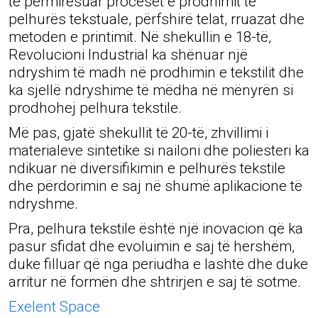
të përmirësuar proceset e prodhimit të
pelhurës tekstuale, përfshirë telat, rruazat dhe
metoden e printimit. Në shekullin e 18-të,
Revolucioni Industrial ka shënuar një
ndryshim të madh në prodhimin e tekstilit dhe
ka sjellë ndryshime të mëdha në mënyrën si
prodhohej pelhura tekstile.
Më pas, gjatë shekullit të 20-të, zhvillimi i
materialeve sintetike si nailoni dhe poliesteri ka
ndikuar në diversifikimin e pelhurës tekstile
dhe përdorimin e saj në shumë aplikacione të
ndryshme.
Pra, pelhura tekstile është një inovacion që ka
pasur sfidat dhe evoluimin e saj të hershëm,
duke filluar që nga periudha e lashtë dhe duke
arritur në formën dhe shtrirjen e saj të sotme.
Exelent Space