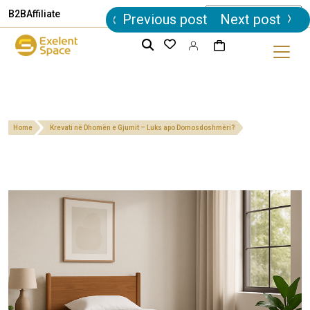
Post
B2B
Affiliate
Previous post
Next post
navigation
Home
Krevati në Dhomën e Gjumit – Luks apo Domosdoshmëri?