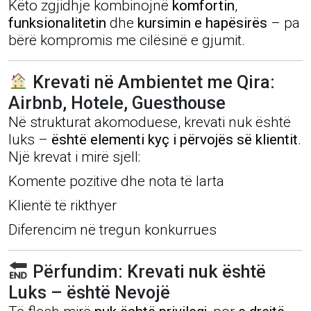
Këto zgjidhje kombinojnë
komfortin
,
funksionalitetin
dhe
kursimin e hapësirës
– pa
bërë kompromis me cilësinë e gjumit.
Krevati në Ambientet me Qira:
Airbnb, Hotele, Guesthouse
Në strukturat akomoduese, krevati nuk është
luks –
është elementi kyç i përvojës së klientit
.
Një krevat i mirë sjell:
Komente pozitive dhe nota të larta
Klientë të rikthyer
Diferencim në tregun konkurrues
Përfundim: Krevati nuk është
Luks – është Nevojë