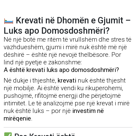
Krevati në Dhomën e Gjumit –
Luks apo Domosdoshmëri?
Në një botë me ritëm të vrullshëm dhe stres të
vazhdueshëm, gjumi i mirë nuk është më një
dëshirë – është një nevojë thelbësore. Por
lind një pyetje e zakonshme:
A është krevati luks apo domosdoshmëri?
Në dukje i thjeshtë,
krevati
nuk është thjesht
një mobilje. Ai është vendi ku rikuperohemi,
pushojmë, rifitojmë energji dhe përjetojmë
intimitet. Le të analizojmë pse një krevat i mirë
nuk është luks – por një
investim në
mirëqenie
.