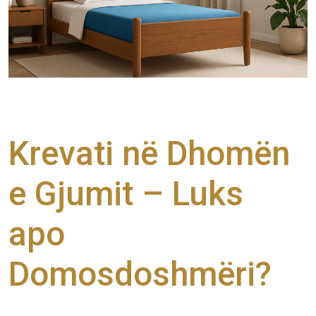
Krevati në Dhomën
e Gjumit – Luks
apo
Domosdoshmëri?