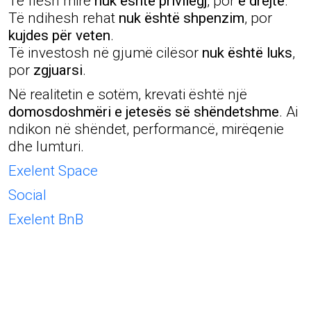
Të flesh mirë
nuk është privilegj
, por
e drejtë
.
Të ndihesh rehat
nuk është shpenzim
, por
kujdes për veten
.
Të investosh në gjumë cilësor
nuk është luks
,
por
zgjuarsi
.
Në realitetin e sotëm, krevati është një
domosdoshmëri e jetesës së shëndetshme
. Ai
ndikon në shëndet, performancë, mirëqenie
dhe lumturi.
Exelent Space
Social
Exelent BnB