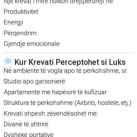
Një krevat i mirë ndikon drejtpërdrejt në:
Produktivitet
Energji
Përqendrim
Gjendje emocionale
Kur Krevati Perceptohet si Luks
Në ambiente të vogla apo të përkohshme, si:
Studio apo garsonierë
Apartamente me hapësirë të kufizuar
Struktura të përkohshme (Airbnb, hostele, etj.)
Krevati shpesh zëvendësohet me:
Divanë të shtrirë
Dyshekë portativë