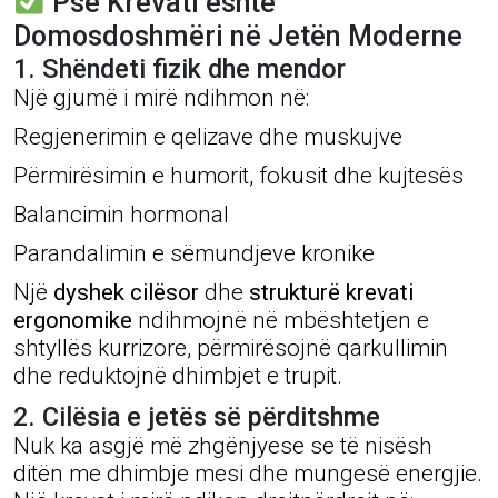
Pse Krevati është
Domosdoshmëri në Jetën Moderne
1. Shëndeti fizik dhe mendor
Një gjumë i mirë ndihmon në:
Regjenerimin e qelizave dhe muskujve
Përmirësimin e humorit, fokusit dhe kujtesës
Balancimin hormonal
Parandalimin e sëmundjeve kronike
Një
dyshek cilësor
dhe
strukturë krevati
ergonomike
ndihmojnë në mbështetjen e
shtyllës kurrizore, përmirësojnë qarkullimin
dhe reduktojnë dhimbjet e trupit.
2. Cilësia e jetës së përditshme
Nuk ka asgjë më zhgënjyese se të nisësh
ditën me dhimbje mesi dhe mungesë energjie.