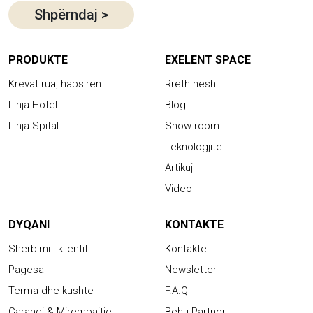
Shpërndaj
>
PRODUKTE
EXELENT SPACE
Krevat ruaj hapsiren
Rreth nesh
Linja Hotel
Blog
Linja Spital
Show room
Teknologjite
Artikuj
Video
DYQANI
KONTAKTE
Shërbimi i klientit
Kontakte
Pagesa
Newsletter
Terma dhe kushte
F.A.Q
Garanci & Mirembajtje
Behu Partner