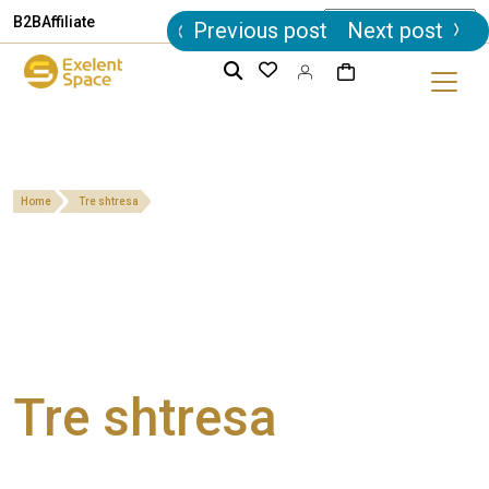
Post
B2B
Affiliate
Previous post
Next post
navigation
Home
Tre shtresa
Tre shtresa