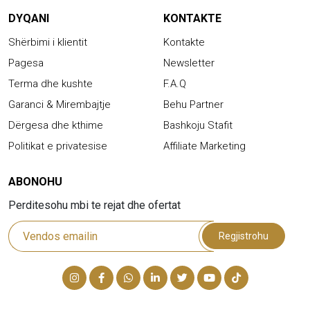
DYQANI
KONTAKTE
Shërbimi i klientit
Kontakte
Pagesa
Newsletter
Terma dhe kushte
F.A.Q
Garanci & Mirembajtje
Behu Partner
Dërgesa dhe kthime
Bashkoju Stafit
Politikat e privatesise
Affiliate Marketing
ABONOHU
Perditesohu mbi te rejat dhe ofertat
Regjistrohu