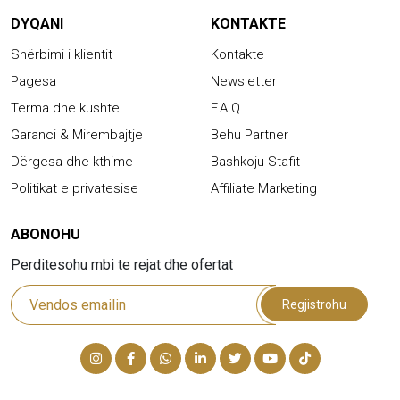
DYQANI
KONTAKTE
Shërbimi i klientit
Kontakte
Pagesa
Newsletter
Terma dhe kushte
F.A.Q
Garanci & Mirembajtje
Behu Partner
Dërgesa dhe kthime
Bashkoju Stafit
Politikat e privatesise
Affiliate Marketing
ABONOHU
Perditesohu mbi te rejat dhe ofertat
Regjistrohu