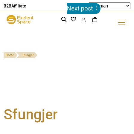
Post
B2B
Affiliate
Next post
navigation
Home
Sfungjer
Sfungjer