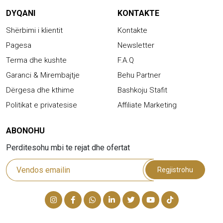
DYQANI
KONTAKTE
Shërbimi i klientit
Kontakte
Pagesa
Newsletter
Terma dhe kushte
F.A.Q
Garanci & Mirembajtje
Behu Partner
Dërgesa dhe kthime
Bashkoju Stafit
Politikat e privatesise
Affiliate Marketing
ABONOHU
Perditesohu mbi te rejat dhe ofertat
Regjistrohu