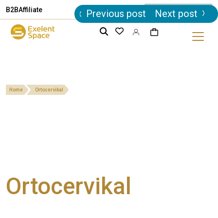
Post
B2B
Affiliate
Previous post
Next post
navigation
Home
Ortocervikal
Ortocervikal