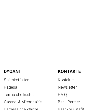
DYQANI
KONTAKTE
Shërbimi i klientit
Kontakte
Pagesa
Newsletter
Terma dhe kushte
F.A.Q
Garanci & Mirembajtje
Behu Partner
Dërgesa dhe kthime
Bashkoju Stafit