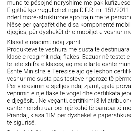
mund të pësojnë ndryshime më pak kufizuese
E gjithë kjo rregullohet nga D.P.R. nr. 151/20
ndërtimore-strukturore apo trajnime të personel
Nëse për çarçafët dhe disa komponentë mobilimi
djegies, për dyshekët dhe mobiljet e veshur me
Klasat e reagimit ndaj zjarrit
Produkteve të veshura me susta të destinuara p
klasë e reagimit ndaj flakës. Bazuar në testet 
të jetë shifra e klasës, aq më e lartë është m
Është Ministria e Tërësisë ajo që lëshon certi
veshur me susta pas testeve rigoroze të për
Për vlerësimin e sjelljes ndaj zjarrit, gjatë pr
veprimin e një flake të vogël dhe certifikata 
e djegësit. . Në veçanti, certifikimi 3IM atribuo
është nënshtruar për një kohë të barabartë me 
Prandaj, klasa 1IM për dyshekët e papërshkuesh
të sigurisë.