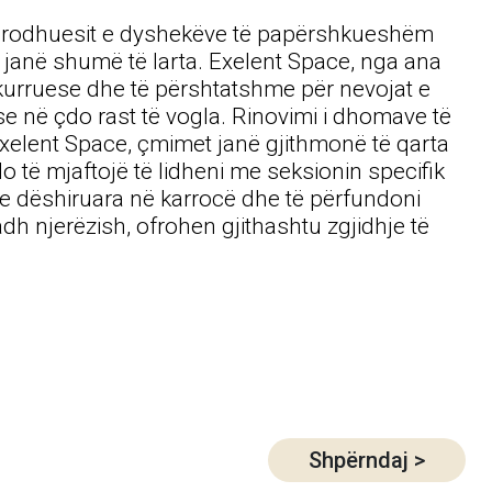
ga prodhuesit e dyshekëve të papërshkueshëm
t janë shumë të larta. Exelent Space, nga ana
nkurruese dhe të përshtatshme për nevojat e
e në çdo rast të vogla. Rinovimi i dhomave të
Exelent Space, çmimet janë gjithmonë të qarta
o të mjaftojë të lidheni me seksionin specifik
t e dëshiruara në karrocë dhe të përfundoni
adh njerëzish, ofrohen gjithashtu zgjidhje të
Shpërndaj
>