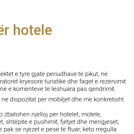
r hotele
ktet e tyre gjatë periudhave të pikut, në
torët kryesorë turistikë dhe faqet e rezervimit
inë e komenteve të lëshuara pas qëndrimit.
ht në dispozitat për mobiljet dhe më konkretisht
to zbatohen njëlloj për hotelet, motele,
et, shtëpitë e pushimit, fjetjet dhe mëngjeset,
pak se njëzet e pesë të ftuar, këto rregulla