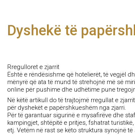
Dyshekë të papërshk
Rregulloret e zjarrit
Është e rëndësishme që hotelierët, të vegjël dh
mënyrë që ata të mund të strehojnë më së miri 
online për pushime dhe udhëtime pune tregojnë
Në këtë artikull do të trajtojmë rregullat e zjar
për dyshekët e papërshkueshëm nga zjarri.
Për të garantuar sigurinë e mysafirëve dhe stafit
kampingjet, shtëpitë e pritjes, fshatrat turistik
etj. Vetëm në rast se këto struktura synojnë të