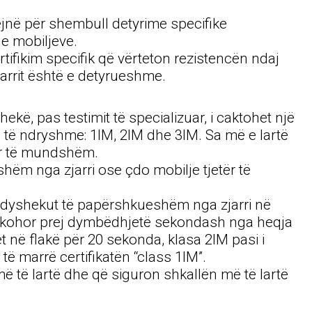
ëjnë për shembull detyrime specifike
 e mobiljeve.
tifikim specifik që vërteton rezistencën ndaj
jarrit është e detyrueshme.
ë, pas testimit të specializuar, i caktohet një
sa të ndryshme: 1IM, 2IM dhe 3IM. Sa më e lartë
arr të mundshëm.
hëm nga zjarri ose çdo mobilje tjetër të
ruar dyshekut të papërshkueshëm nga zjarri në
fati kohor prej dymbëdhjetë sekondash nga heqja
het në flakë për 20 sekonda, klasa 2IM pasi i
ë marrë certifikatën “class 1IM”.
ë të lartë dhe që siguron shkallën më të lartë