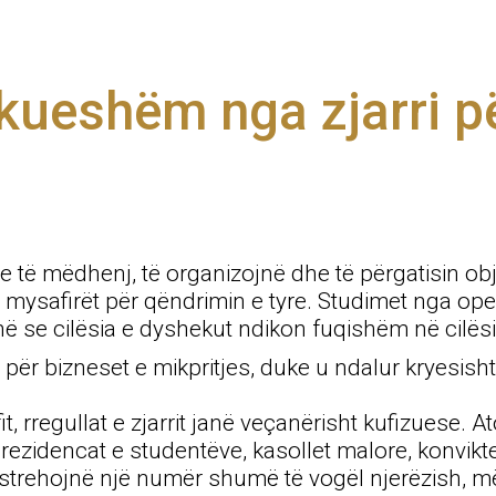
ueshëm nga zjarri pë
e të mëdhenj, të organizojnë dhe të përgatisin obje
mysafirët për qëndrimin e tyre. Studimet nga opera
 se cilësia e dyshekut ndikon fuqishëm në cilës
rit për bizneset e mikpritjes, duke u ndalur kryesis
, rregullat e zjarrit janë veçanërisht kufizuese. A
ë, rezidencat e studentëve, kasollet malore, konvikt
 strehojnë një numër shumë të vogël njerëzish, më 