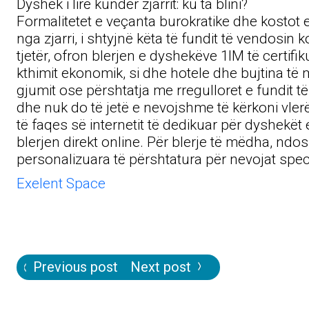
Dyshek i lirë kundër zjarrit: ku ta blini?
Formalitetet e veçanta burokratike dhe kostot
nga zjarri, i shtyjnë këta të fundit të vendos
tjetër, ofron blerjen e dyshekëve 1IM të cert
kthimit ekonomik, si dhe hotele dhe bujtina t
gjumit ose përshtatja me rregulloret e fundit 
dhe nuk do të jetë e nevojshme të kërkoni vlerë
të faqes së internetit të dedikuar për dyshekë
blerjen direkt online. Për blerje të mëdha, ndos
personalizuara të përshtatura për nevojat speci
Exelent Space
Post
Previous post
Next post
navigation