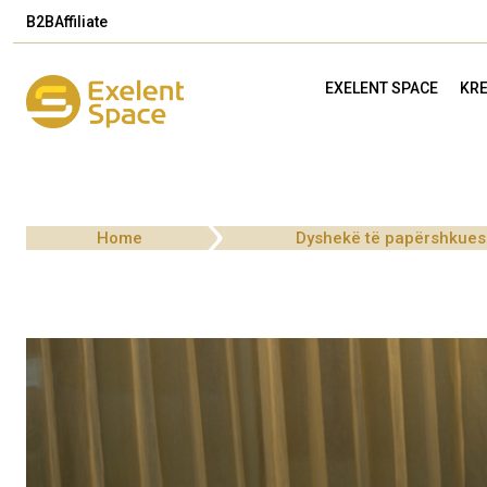
B2B
Affiliate
EXELENT SPACE
KRE
Home
Dyshekë të papërshkuesh