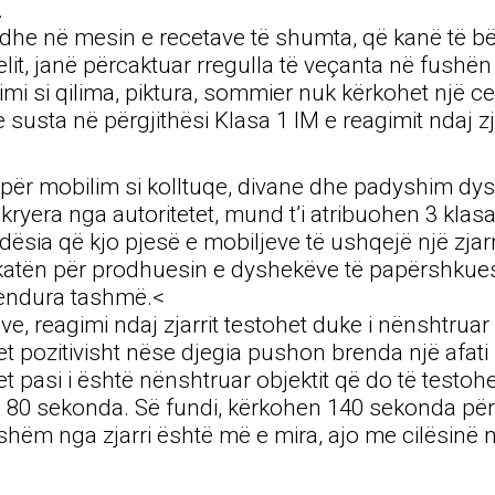
.
11 dhe në mesin e recetave të shumta, që kanë të b
it, janë përcaktuar rregulla të veçanta në fushën
 si qilima, piktura, sommier nuk kërkohet një cer
 susta në përgjithësi Klasa 1 IM e reagimit ndaj z
ër mobilim si kolltuqe, divane dhe padyshim dyshek
e kryera nga autoritetet, mund t’i atribuohen 3 kla
undësia që kjo pjesë e mobiljeve të ushqejë një zj
fikatën për prodhuesin e dyshekëve të papërshkues
mendura tashmë.<
ovave, reagimi ndaj zjarrit testohet duke i nënsht
jepet pozitivisht nëse djegia pushon brenda një a
het pasi i është nënshtruar objektit që do të testo
80 sekonda. Së fundi, kërkohen 140 sekonda për t
ëm nga zjarri është më e mira, ajo me cilësinë m