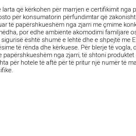
 e larta që kërkohen për marrjen e certifikimit n
in kosto për konsumatorin përfundimtar që zakonish
ifikuar të papërshkueshëm nga zjarri me çmime ko
ë mëdha, por edhe ambiente akomodimi familjare os
të sigurisë është shumë e lehtë dhe e shpejtë me 
sime të rënda dhe kërkuese. Për blerje të vogla, d
t e papërshkueshëm nga zjarri, të shtoni produkte
hta për hotele të aftë për të pritur një numër të m
fike.