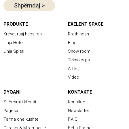
Shpërndaj
>
PRODUKTE
EXELENT SPACE
Krevat ruaj hapsiren
Rreth nesh
Linja Hotel
Blog
Linja Spital
Show room
Teknologjite
Artikuj
Video
DYQANI
KONTAKTE
Shërbimi i klientit
Kontakte
Pagesa
Newsletter
Terma dhe kushte
F.A.Q
Garanci & Mirembajtje
Behu Partner