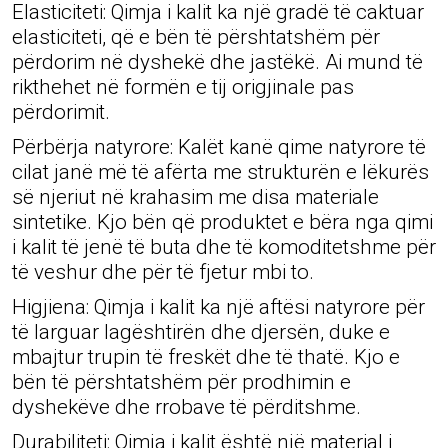
Elasticiteti: Qimja i kalit ka një gradë të caktuar
elasticiteti, që e bën të përshtatshëm për
përdorim në dyshekë dhe jastëkë. Ai mund të
rikthehet në formën e tij origjinale pas
përdorimit.
Përbërja natyrore: Kalët kanë qime natyrore të
cilat janë më të afërta me strukturën e lëkurës
së njeriut në krahasim me disa materiale
sintetike. Kjo bën që produktet e bëra nga qimi
i kalit të jenë të buta dhe të komoditetshme për
të veshur dhe për të fjetur mbi to.
Higjiena: Qimja i kalit ka një aftësi natyrore për
të larguar lagështirën dhe djersën, duke e
mbajtur trupin të freskët dhe të thatë. Kjo e
bën të përshtatshëm për prodhimin e
dyshekëve dhe rrobave të përditshme.
Durabiliteti: Qimja i kalit është një material i