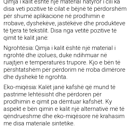
Qimja i kalit është një material natyror i cili ka
disa veti pozitive të cilat e bëjnë të përdorshëm
për shumë aplikacione në prodhimin e
rrobave, dyshekëve, jastëkëve dhe produkteve
të tjera të tekstilit. Disa nga vetitë pozitive të
qimit të kalit janë:
Ngrohtësia: Qimja i kalit është një material i
ngrohtë dhe izolues, duke ndihmuar në
ruajtjen e temperaturës trupore. Kjo e bën të
përshtatshëm për përdorim në rroba dimërore
dhe dyshekë të ngrohta.
Eko-miqësia: Kalët janë kafshë që mund të
pastrime lehtësisht dhe përdoren për
prodhimin e qimit pa dëmtuar kafshët. Ky
aspekt e bën qimin e kalit një alternativë më të
qëndrueshme dhe eko-miqësore në krahasim
me disa materiale sintetike.