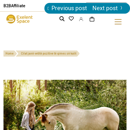
Post
B2B
Affiliate
Previous post
Next post
navigation
Home
Cilat janë vetitë pozitive të qimes së kalit