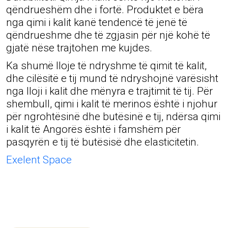
qëndrueshëm dhe i fortë. Produktet e bëra
nga qimi i kalit kanë tendencë të jenë të
qëndrueshme dhe të zgjasin për një kohë të
gjatë nëse trajtohen me kujdes.
Ka shumë lloje të ndryshme të qimit të kalit,
dhe cilësitë e tij mund të ndryshojnë varësisht
nga lloji i kalit dhe mënyra e trajtimit të tij. Për
shembull, qimi i kalit të merinos është i njohur
për ngrohtësinë dhe butësinë e tij, ndërsa qimi
i kalit të Angorës është i famshëm për
pasqyrën e tij të butësisë dhe elasticitetin.
Exelent Space