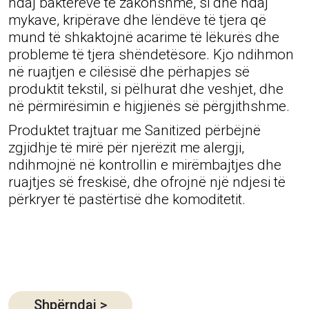
ndaj baktereve të zakonshme, si dhe ndaj
mykave, kripërave dhe lëndëve të tjera që
mund të shkaktojnë acarime të lëkurës dhe
probleme të tjera shëndetësore. Kjo ndihmon
në ruajtjen e cilësisë dhe përhapjes së
produktit tekstil, si pëlhurat dhe veshjet, dhe
në përmirësimin e higjienës së përgjithshme.
Produktet trajtuar me Sanitized përbëjnë
zgjidhje të mirë për njerëzit me alergji,
ndihmojnë në kontrollin e mirëmbajtjes dhe
ruajtjes së freskisë, dhe ofrojnë një ndjesi të
përkryer të pastërtisë dhe komoditetit.
Shpërndaj
>