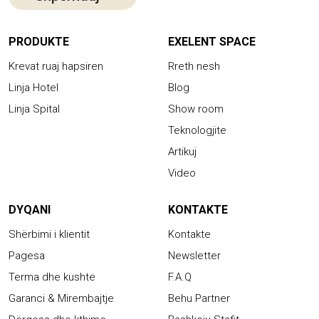
PRODUKTE
EXELENT SPACE
Krevat ruaj hapsiren
Rreth nesh
Linja Hotel
Blog
Linja Spital
Show room
Teknologjite
Artikuj
Video
DYQANI
KONTAKTE
Shërbimi i klientit
Kontakte
Pagesa
Newsletter
Terma dhe kushte
F.A.Q
Garanci & Mirembajtje
Behu Partner