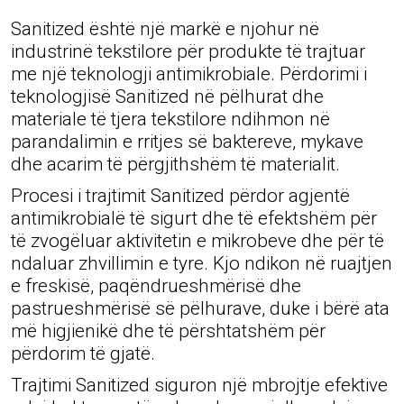
Sanitized është një markë e njohur në
industrinë tekstilore për produkte të trajtuar
me një teknologji antimikrobiale. Përdorimi i
teknologjisë Sanitized në pëlhurat dhe
materiale të tjera tekstilore ndihmon në
parandalimin e rritjes së baktereve, mykave
dhe acarim të përgjithshëm të materialit.
Procesi i trajtimit Sanitized përdor agjentë
antimikrobialë të sigurt dhe të efektshëm për
të zvogëluar aktivitetin e mikrobeve dhe për të
ndaluar zhvillimin e tyre. Kjo ndikon në ruajtjen
e freskisë, paqëndrueshmërisë dhe
pastrueshmërisë së pëlhurave, duke i bërë ata
më higjienikë dhe të përshtatshëm për
përdorim të gjatë.
Trajtimi Sanitized siguron një mbrojtje efektive