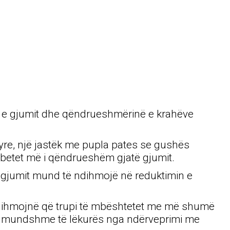
në e gjumit dhe qëndrueshmërinë e krahëve
tyre, një jastëk me pupla pates se gushës
 mbetet më i qëndrueshëm gjatë gjumit.
të gjumit mund të ndihmojë në reduktimin e
 ndihmojnë që trupi të mbështetet me më shumë
 të mundshme të lëkurës nga ndërveprimi me