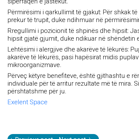
sipërfaqen e jastëkut.
Përmirësimi i qarkullimit të gjakut: Për shkak t
prekur të trupit, duke ndihmuar në përmirësimin 
Rregullimi i pozicionit të shpinës dhe hipsit:
hipsit gjatë gjumit, duke ndikuar në shëndetin
Lehtësimi i alergjive dhe akarëve të lëkurës:
akarëve të lëkurës, pasi hapësirat midis puplav
mikroorganizmave.
Përveç këtyre benefiteve, është gjithashtu e r
individuale për të arritur rezultate më të mira.
përshtatshme për ju.
Exelent Space