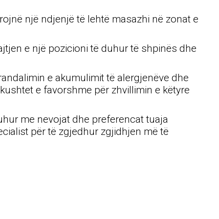
ofrojnë një ndjenjë të lehtë masazhi në zonat e
jtjen e një pozicioni të duhur të shpinës dhe
randalimin e akumulimit të alergjenëve dhe
 kushtet e favorshme për zhvillimin e këtyre
duhur me nevojat dhe preferencat tuaja
ecialist për të zgjedhur zgjidhjen më të