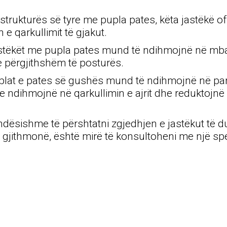
ë strukturës së tyre me pupla pates, këta jastëkë 
e qarkullimit të gjakut.
 Jastëkët me pupla pates mund të ndihmojnë në mba
 e përgjithshëm të posturës.
 Puplat e pates së gushës mund të ndihmojnë në pa
e ndihmojnë në qarkullimin e ajrit dhe reduktojnë
ëndësishme të përshtatni zgjedhjen e jastëkut të 
 Si gjithmonë, është mirë të konsultoheni me një sp