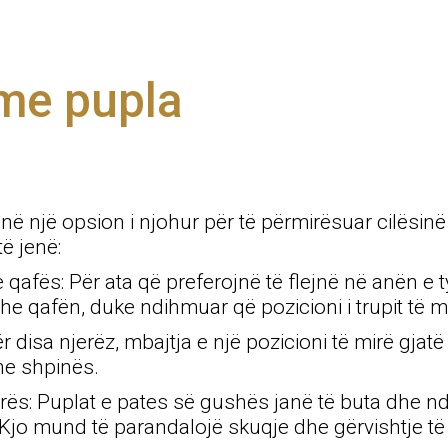
 me pupla
në një opsion i njohur për të përmirësuar cilësi
të jenë:
afës: Për ata që preferojnë të flejnë në anën e 
he qafën, duke ndihmuar që pozicioni i trupit të
r disa njerëz, mbajtja e një pozicioni të mirë gja
he shpinës.
kurës: Puplat e pates së gushës janë të buta dhe
. Kjo mund të parandalojë skuqje dhe gërvishtje