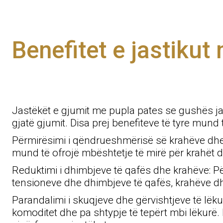
Benefitet e jastikut
Jastëkët e gjumit me pupla pates se gushës ja
gjatë gjumit. Disa prej benefiteve të tyre mund 
Përmirësimi i qëndrueshmërisë së krahëve dhe q
mund të ofrojë mbështetje të mirë për krahët d
Reduktimi i dhimbjeve të qafës dhe krahëve: Pë
tensioneve dhe dhimbjeve të qafës, krahëve d
Parandalimi i skuqjeve dhe gërvishtjeve të lë
komoditet dhe pa shtypje të tepërt mbi lëkurë