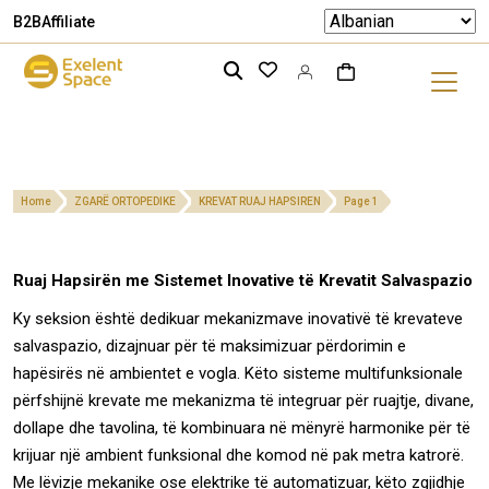
B2B
Affiliate
Home
ZGARË ORTOPEDIKE
KREVAT RUAJ HAPSIREN
Page 1
Ruaj Hapsirën me Sistemet Inovative të Krevatit Salvaspazio
Ky seksion është dedikuar mekanizmave inovativë të krevateve
salvaspazio, dizajnuar për të maksimizuar përdorimin e
hapësirës në ambientet e vogla. Këto sisteme multifunksionale
përfshijnë krevate me mekanizma të integruar për ruajtje, divane,
dollape dhe tavolina, të kombinuara në mënyrë harmonike për të
krijuar një ambient funksional dhe komod në pak metra katrorë.
Me lëvizje mekanike ose elektrike të automatizuar, këto zgjidhje