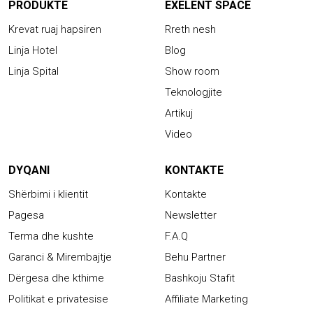
PRODUKTE
EXELENT SPACE
Krevat ruaj hapsiren
Rreth nesh
Linja Hotel
Blog
Linja Spital
Show room
Teknologjite
Artikuj
Video
DYQANI
KONTAKTE
Shërbimi i klientit
Kontakte
Pagesa
Newsletter
Terma dhe kushte
F.A.Q
Garanci & Mirembajtje
Behu Partner
Dërgesa dhe kthime
Bashkoju Stafit
Politikat e privatesise
Affiliate Marketing